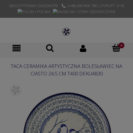
MASZ PYTANIA? ZADZWOŃ!
(+48) 690 800 780 | PON-PT. 9-16
TACA CERAMIKA ARTYSTYCZNA BOLESŁAWIEC NA
CIASTO 24,5 CM T400 DEKU4830