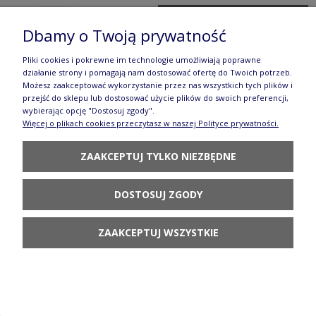
POWIADOM O
Dbamy o Twoją prywatność
DOSTĘPNOŚCI
Pliki cookies i pokrewne im technologie umożliwiają poprawne
działanie strony i pomagają nam dostosować ofertę do Twoich potrzeb.
Możesz zaakceptować wykorzystanie przez nas wszystkich tych plików i
przejść do sklepu lub dostosować użycie plików do swoich preferencji,
wybierając opcję "Dostosuj zgody".
Więcej o plikach cookies przeczytasz w naszej Polityce prywatności.
Miska na płatki Ceramika Artystyczna
Bolesławiec C38 dekU4830
ZAAKCEPTUJ TYLKO NIEZBĘDNE
95,80 zł
DOSTOSUJ ZGODY
POWIADOM O
DOSTĘPNOŚCI
ZAAKCEPTUJ WSZYSTKIE
Kubek bez ucha V 0,18 L Ceramika Artystyczna