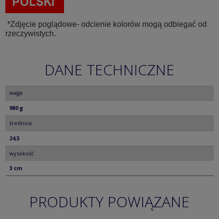
*Zdjęcie poglądowe- odcienie kolorów mogą odbiegać od
rzeczywistych.
DANE TECHNICZNE
waga
980 g
średnica
24,5
wysokość
3 cm
PRODUKTY POWIĄZANE