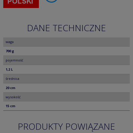
DANE TECHNICZNE
waga
700 g
pojemność
1,2 L
średnica
20 cm
wysokość
15 cm
PRODUKTY POWIĄZANE