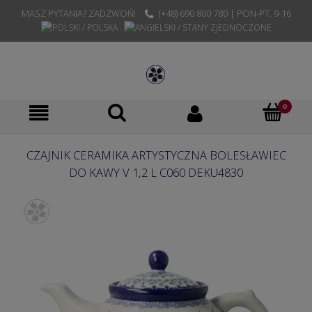
MASZ PYTANIA? ZADZWOŃ!
(+48) 690 800 780 | PON-PT. 9-16
CZAJNIK CERAMIKA ARTYSTYCZNA BOLESŁAWIEC
DO KAWY V 1,2 L C060 DEKU4830