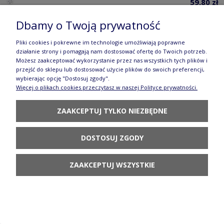
59,80 zł
POWIADOM O
Dbamy o Twoją prywatność
DOSTĘPNOŚCI
Pliki cookies i pokrewne im technologie umożliwiają poprawne
działanie strony i pomagają nam dostosować ofertę do Twoich potrzeb.
Możesz zaakceptować wykorzystanie przez nas wszystkich tych plików i
przejść do sklepu lub dostosować użycie plików do swoich preferencji,
wybierając opcję "Dostosuj zgody".
Więcej o plikach cookies przeczytasz w naszej Polityce prywatności.
Miska na płatki Ceramika Artystyczna
ZAAKCEPTUJ TYLKO NIEZBĘDNE
Bolesławiec C38 dekU4830
95,80 zł
DOSTOSUJ ZGODY
POWIADOM O
DOSTĘPNOŚCI
ZAAKCEPTUJ WSZYSTKIE