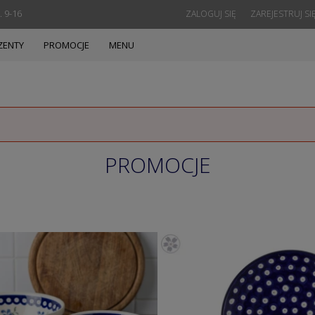
. 9-16
ZALOGUJ SIĘ
ZAREJESTRUJ SI
ZENTY
PROMOCJE
MENU
PROMOCJE