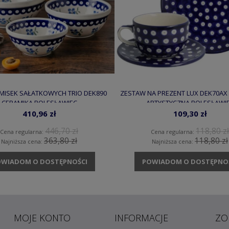
MISEK SAŁATKOWYCH TRIO DEK890
ZESTAW NA PREZENT LUX DEK70AX
CERAMIKA BOLESŁAWIEC
ARTYSTYCZNA BOLESŁAWI
410,96 zł
109,30 zł
446,70 zł
118,80 zł
Cena regularna:
Cena regularna:
363,80 zł
118,80 zł
Najniższa cena:
Najniższa cena:
WIADOM O DOSTĘPNOŚCI
POWIADOM O DOSTĘPNO
MOJE KONTO
INFORMACJE
ZO