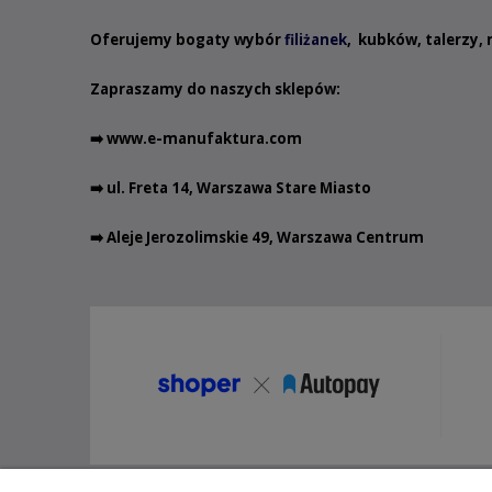
Oferujemy bogaty wybór
filiżanek
,
kubków
,
talerzy
,
Zapraszamy do naszych sklepów:
➡️
www.e-manufaktura.com
➡️ ul. Freta 14, Warszawa Stare Miasto
➡️ Aleje Jerozolimskie 49, Warszawa Centrum