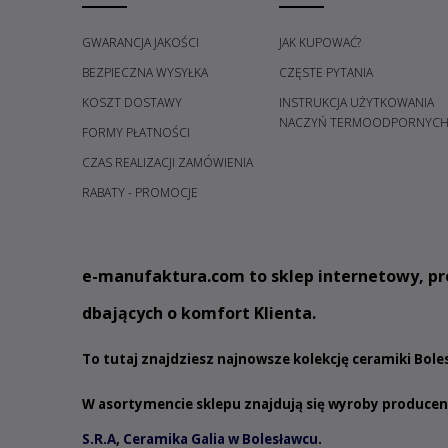
GWARANCJA JAKOŚCI
JAK KUPOWAĆ?
BEZPIECZNA WYSYŁKA
CZĘSTE PYTANIA
KOSZT DOSTAWY
INSTRUKCJA UŻYTKOWANIA
NACZYŃ TERMOODPORNYC
FORMY PŁATNOŚCI
CZAS REALIZACJI ZAMÓWIENIA
RABATY - PROMOCJE
e
-manufaktura.com
to sklep internetowy, pr
dbających o komfort Klienta.
To tutaj znajdziesz najnowsze kolekcję ceramiki Bol
W asortymencie sklepu znajdują się wyroby produce
S.R.A
,
Ceramika Galia w Bolesławcu
.