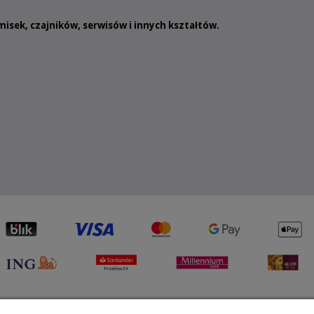
misek
,
czajników
,
serwisów
i innych
kształtów
.