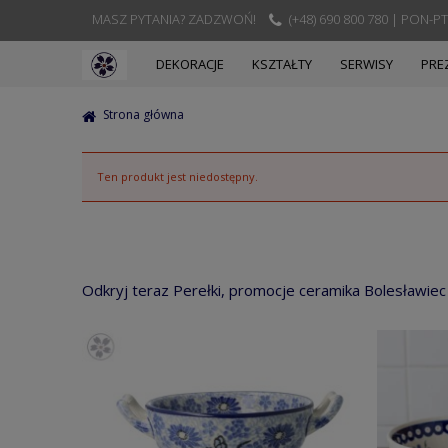
MASZ PYTANIA? ZADZWOŃ!
(+48) 690 800 780 | PON-PT
DEKORACJE
KSZTAŁTY
SERWISY
PRE
Strona główna
Ten produkt jest niedostępny.
Odkryj teraz Perełki, promocje ceramika Bolesławiec