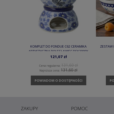
KOMPLET DO FONDUE C62 CERAMIKA
ZESTAW 
ARTYSTYCZNA BOLESŁAWIEC DEK2999X
121,07 zł
131,60 zł
Cena regularna:
131,60 zł
Najniższa cena:
POWIADOM O DOSTĘPNOŚCI
PO
ZAKUPY
POMOC