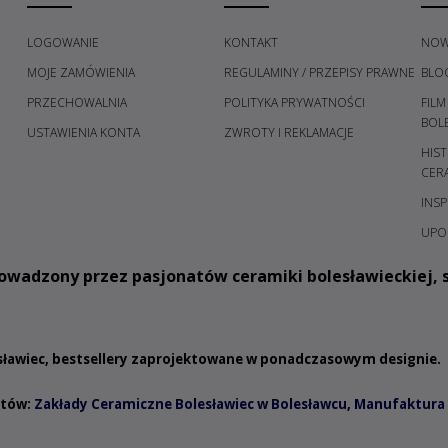
LOGOWANIE
KONTAKT
NOW
MOJE ZAMÓWIENIA
REGULAMINY / PRZEPISY PRAWNE
BLO
PRZECHOWALNIA
POLITYKA PRYWATNOŚCI
FILM
H
BOL
USTAWIENIA KONTA
ZWROTY I REKLAMACJE
HIST
CER
INSP
UPO
owadzony przez pasjonatów ceramiki bolesławieckiej, s
esławiec, bestsellery zaprojektowane w ponadczasowym designie.
ntów:
Zakłady Ceramiczne Bolesławiec w Bolesławcu
,
Manufaktura 