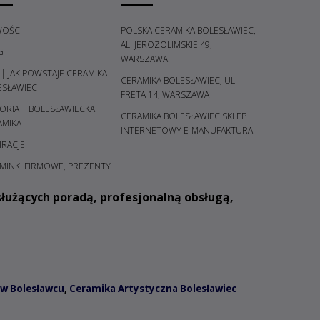
OŚCI
POLSKA CERAMIKA BOLESŁAWIEC,
AL. JEROZOLIMSKIE 49,
G
WARSZAWA
 | JAK POWSTAJE CERAMIKA
CERAMIKA BOLESŁAWIEC, UL.
ESŁAWIEC
FRETA 14, WARSZAWA
ORIA | BOLESŁAWIECKA
CERAMIKA BOLESŁAWIEC SKLEP
AMIKA
INTERNETOWY E-MANUFAKTURA
IRACJE
MINKI FIRMOWE, PREZENTY
łużących poradą, profesjonalną obsługą,
w Bolesławcu
,
Ceramika Artystyczna Bolesławiec