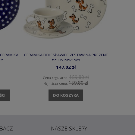
 CERAMIKA
CERAMIKA BOLESŁAWIEC ZESTAW NA PREZENT
CERAMIKA 
EC
DELUX DEK1302
147,02 zł
159,80 zł
Cena regularna:
C
159,80 zł
Najniższa cena:
N
ŚCI
DO KOSZYKA
POW
BACZ
NASZE SKLEPY