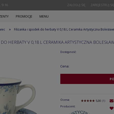
. 9-16
ZALOGUJ SIĘ
ZAREJESTRUJ SI
ZENTY
PROMOCJE
MENU
»
wiec
Filiżanka i spodek do herbaty V 0,18 L Ceramika Artystyczna Bolesła
K DO HERBATY V 0,18 L CERAMIKA ARTYSTYCZNA BOLESŁAW
Dostępność:
Cena:
P
Ocena:
Producent: