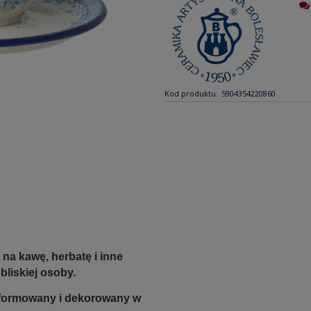
Kod produktu:
5904354220860
 na kawę, herbatę i inne
liskiej osoby.
e formowany i dekorowany w