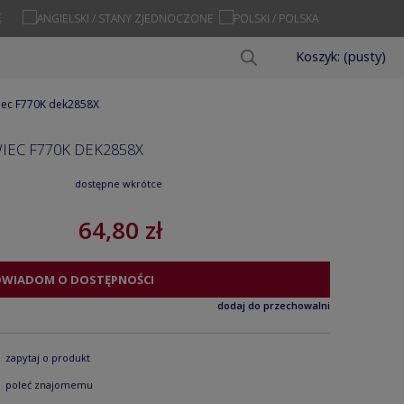
Ę
Koszyk:
(pusty)
wiec F770K dek2858X
IEC F770K DEK2858X
dostępne wkrótce
64,80 zł
OWIADOM O DOSTĘPNOŚCI
dodaj do przechowalni
zapytaj o produkt
poleć znajomemu