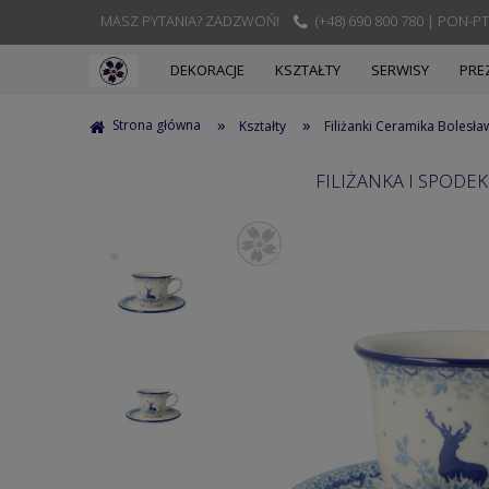
MASZ PYTANIA? ZADZWOŃ!
(+48) 690 800 780 | PON-PT
DEKORACJE
KSZTAŁTY
SERWISY
PRE
»
»
Strona główna
Kształty
Filiżanki Ceramika Bolesła
FILIŻANKA I SPODE