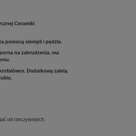
ycznej Ceramiki
a pomocą stempli i pędzla.
odporna na zabrudzenia, ma
eniu.
krofalówce. Dodatkową zaletą
duktu.
ać od rzeczywistych.