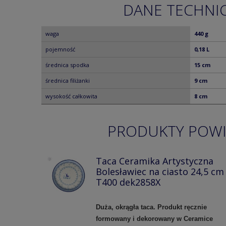
DANE TECHNI
waga
440 g
pojemność
0,18 L
średnica spodka
15 cm
średnica filiżanki
9 cm
wysokość całkowita
8 cm
PRODUKTY POW
Taca Ceramika Artystyczna
Bolesławiec na ciasto 24,5 cm
T400 dek2858X
Duża, okrągła taca. Produkt ręcznie
formowany i dekorowany w Ceramice