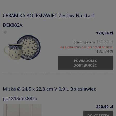
CERAMIKA BOLESŁAWIEC Zestaw Na start
DEK882A
120,34 zł
130,80 zł
Cena regularna:
Najniższa cena z 30 dni przed obniżką:
120,24 zł
POWIADOM O
DOSTĘPNOŚCI
Miska Ø 24,5 x 22,3 cm V 0,9 L Bolesławiec
gu1813dek882a
200,90 zł
DO KOSZYKA