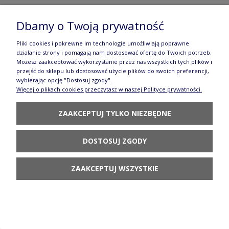
Dbamy o Twoją prywatność
Taca patera ø 33,5 cm Bolesławiec GU1333DEK37
205,90 zł
Pliki cookies i pokrewne im technologie umożliwiają poprawne
działanie strony i pomagają nam dostosować ofertę do Twoich potrzeb.
POWIADOM O
Możesz zaakceptować wykorzystanie przez nas wszystkich tych plików i
DOSTĘPNOŚCI
przejść do sklepu lub dostosować użycie plików do swoich preferencji,
wybierając opcję "Dostosuj zgody".
Więcej o plikach cookies przeczytasz w naszej Polityce prywatności.
ZAAKCEPTUJ TYLKO NIEZBĘDNE
DOSTOSUJ ZGODY
Taca patera ø 33,5 cm Bolesławiec GU1333DEK41
205,90 zł
ZAAKCEPTUJ WSZYSTKIE
POWIADOM O
DOSTĘPNOŚCI