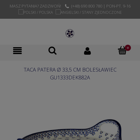
MASZ PYTANIA? ZADZWOŃ!
(+48) 690 800 780 | PON-PT. 9-16
TACA PATERA Ø 33,5 CM BOLESŁAWIEC
GU1333DEK882A