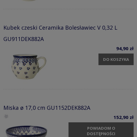
Kubek czeski Ceramika Bolesławiec V 0,32 L
GU911DEK882A
94,90 zł
DO KOSZYKA
Miska ø 17,0 cm GU1152DEK882A
152,90 zł
POWIADOM O
DOSTĘPNOŚCI