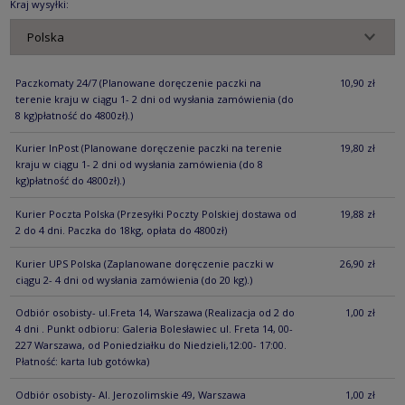
Kraj wysyłki:
Paczkomaty 24/7
(Planowane doręczenie paczki na
10,90 zł
terenie kraju w ciągu 1- 2 dni od wysłania zamówienia (do
8 kg)płatność do 4800zł).)
Kurier InPost
(Planowane doręczenie paczki na terenie
19,80 zł
kraju w ciągu 1- 2 dni od wysłania zamówienia (do 8
kg)płatność do 4800zł).)
Kurier Poczta Polska
(Przesyłki Poczty Polskiej dostawa od
19,88 zł
2 do 4 dni. Paczka do 18kg, opłata do 4800zł)
Kurier UPS Polska
(Zaplanowane doręczenie paczki w
26,90 zł
ciągu 2- 4 dni od wysłania zamówienia (do 20 kg).)
Odbiór osobisty- ul.Freta 14, Warszawa
(Realizacja od 2 do
1,00 zł
4 dni . Punkt odbioru: Galeria Bolesławiec ul. Freta 14, 00-
227 Warszawa, od Poniedziałku do Niedzieli,12:00- 17:00.
Płatność: karta lub gotówka)
Odbiór osobisty- Al. Jerozolimskie 49, Warszawa
1,00 zł