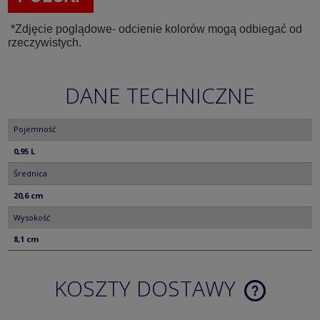
*Zdjęcie poglądowe- odcienie kolorów mogą odbiegać od
rzeczywistych.
DANE TECHNICZNE
Pojemność
0,95 L
Średnica
20,6 cm
Wysokość
8,1 cm
KOSZTY DOSTAWY
CENA NIE ZA
KOSZTÓW PŁ