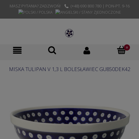
MASZ PYTANIA? ZADZWOŃ!
(+48) 690 800 780 | PON-PT. 9-16
MISKA TULIPAN V 1,3 L BOLESŁAWIEC GU850DEK42