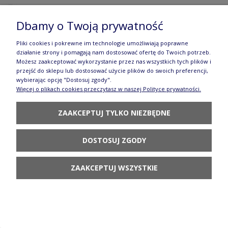
73,90 zł
Dbamy o Twoją prywatność
POWIADOM O
DOSTĘPNOŚCI
Pliki cookies i pokrewne im technologie umożliwiają poprawne
działanie strony i pomagają nam dostosować ofertę do Twoich potrzeb.
Możesz zaakceptować wykorzystanie przez nas wszystkich tych plików i
przejść do sklepu lub dostosować użycie plików do swoich preferencji,
wybierając opcję "Dostosuj zgody".
Więcej o plikach cookies przeczytasz w naszej Polityce prywatności.
Ozdoba serduszko mini GU1248DEK42
ZAAKCEPTUJ TYLKO NIEZBĘDNE
43,90 zł
DOSTOSUJ ZGODY
POWIADOM O
DOSTĘPNOŚCI
ZAAKCEPTUJ WSZYSTKIE
Serwetki papierowe Groszki Bolesławiec -