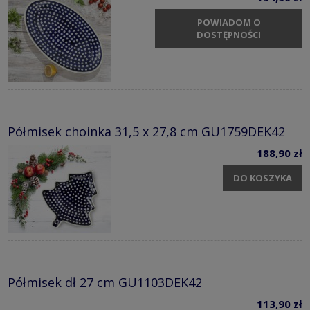
POWIADOM O
DOSTĘPNOŚCI
Półmisek choinka 31,5 x 27,8 cm GU1759DEK42
188,90 zł
DO KOSZYKA
Półmisek dł 27 cm GU1103DEK42
113,90 zł