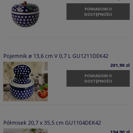
POWIADOM O
DOSTĘPNOŚCI
Pojemnik ø 13,6 cm V 0,7 L GU1211DEK42
201,90 zł
POWIADOM O
DOSTĘPNOŚCI
Półmisek 20,7 x 35,5 cm GU1104DEK42
194,90 zł