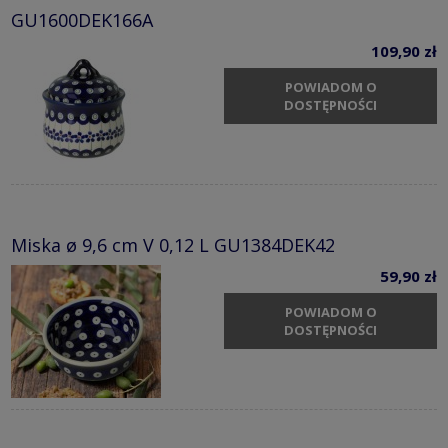
GU1600DEK166A
109,90 zł
POWIADOM O
DOSTĘPNOŚCI
Miska ø 9,6 cm V 0,12 L GU1384DEK42
59,90 zł
POWIADOM O
DOSTĘPNOŚCI