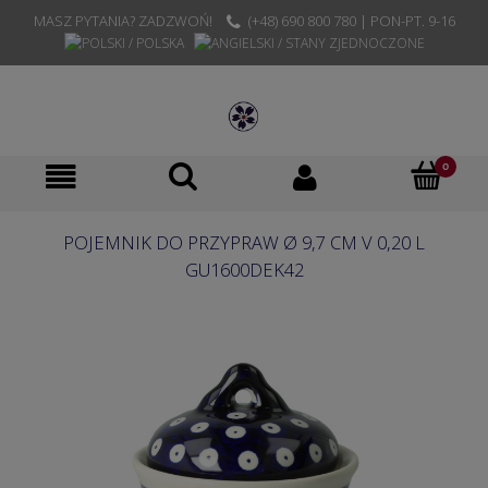
MASZ PYTANIA? ZADZWOŃ!
(+48) 690 800 780 | PON-PT. 9-16
POJEMNIK DO PRZYPRAW Ø 9,7 CM V 0,20 L
GU1600DEK42