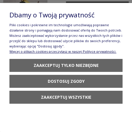
POWIADOM O
DOSTĘPNOŚCI
Dbamy o Twoją prywatność
Pliki cookies i pokrewne im technologie umożliwiają poprawne
działanie strony i pomagają nam dostosować ofertę do Twoich potrzeb.
Możesz zaakceptować wykorzystanie przez nas wszystkich tych plików i
przejść do sklepu lub dostosować użycie plików do swoich preferencji,
wybierając opcję "Dostosuj zgody".
Więcej o plikach cookies przeczytasz w naszej Polityce prywatności.
Cukiernica V 0,35 L Bolesławiec GU944DEK42
104,90 zł
ZAAKCEPTUJ TYLKO NIEZBĘDNE
POWIADOM O
DOSTĘPNOŚCI
DOSTOSUJ ZGODY
ZAAKCEPTUJ WSZYSTKIE
Imbryk V 0,25 L GU163DEK42
129,90 zł