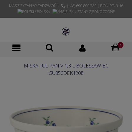
MASZ PYTANIA? ZADZWOŃ!
(+48) 690 800 780 | PON-PT. 9-16
MISKA TULIPAN V 1,3 L BOLESŁAWIEC
GU850DEK1208