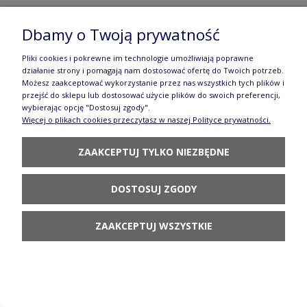
Dbamy o Twoją prywatność
Krzyż 19,5 x 11,8 cm GD1089DEK1208 Ceramika
Bolesławiec
Pliki cookies i pokrewne im technologie umożliwiają poprawne
działanie strony i pomagają nam dostosować ofertę do Twoich potrzeb.
59,90 zł
Możesz zaakceptować wykorzystanie przez nas wszystkich tych plików i
przejść do sklepu lub dostosować użycie plików do swoich preferencji,
POWIADOM O
wybierając opcję "Dostosuj zgody".
DOSTĘPNOŚCI
Więcej o plikach cookies przeczytasz w naszej Polityce prywatności.
ZAAKCEPTUJ TYLKO NIEZBĘDNE
DOSTOSUJ ZGODY
Mlecznik krówka V 0,075 L GU1885DEK1208
ZAAKCEPTUJ WSZYSTKIE
Ceramika Bolesławiec
150,90 zł
POWIADOM O
DOSTĘPNOŚCI