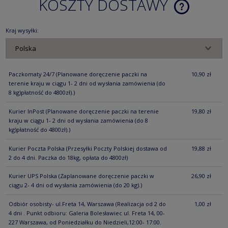
KOSZTY DOSTAWY
CENA NIE ZA
KOSZTÓW PŁ
Kraj wysyłki:
Paczkomaty 24/7
(Planowane doręczenie paczki na
10,90 zł
terenie kraju w ciągu 1- 2 dni od wysłania zamówienia (do
8 kg)płatność do 4800zł).)
Kurier InPost
(Planowane doręczenie paczki na terenie
19,80 zł
kraju w ciągu 1- 2 dni od wysłania zamówienia (do 8
kg)płatność do 4800zł).)
Kurier Poczta Polska
(Przesyłki Poczty Polskiej dostawa od
19,88 zł
2 do 4 dni. Paczka do 18kg, opłata do 4800zł)
Kurier UPS Polska
(Zaplanowane doręczenie paczki w
26,90 zł
ciągu 2- 4 dni od wysłania zamówienia (do 20 kg).)
Odbiór osobisty- ul.Freta 14, Warszawa
(Realizacja od 2 do
1,00 zł
4 dni . Punkt odbioru: Galeria Bolesławiec ul. Freta 14, 00-
227 Warszawa, od Poniedziałku do Niedzieli,12:00- 17:00.