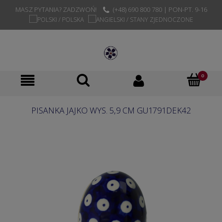
MASZ PYTANIA? ZADZWOŃ!
(+48) 690 800 780 | PON-PT. 9-16
PISANKA JAJKO WYS. 5,9 CM GU1791DEK42