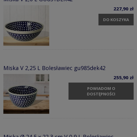
227,90 zł
DO KOSZYKA
Miska V 2,25 L Bolesławiec gu985dek42
255,90 zł
POWIADOM O
DOSTĘPNOŚCI
Miska Ø 24,5 x 22,3 cm V 0,9 L Bolesławiec