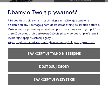
Dbamy o Twoją prywatność
Pliki cookies i pokrewne im technologie umożliwiają poprawne
działanie strony i pomagają nam dostosować ofertę do Twoich potrzeb.
Możesz zaakceptować wykorzystanie przez nas wszystkich tych plików i
Podstawka pod łyżkę dł. 25,5 cm GU1418DEK42
przejść do sklepu lub dostosować użycie plików do swoich preferencji,
wybierając opcję "Dostosuj zgody".
71,90 zł
Więcej o plikach cookies przeczytasz w naszej Polityce prywatności.
POWIADOM O
ZAAKCEPTUJ TYLKO NIEZBĘDNE
DOSTĘPNOŚCI
DOSTOSUJ ZGODY
ZAAKCEPTUJ WSZYSTKIE
Pojemnik czosnek wys. 21,5 cm GU1835DEK42
188,90 zł
POWIADOM O