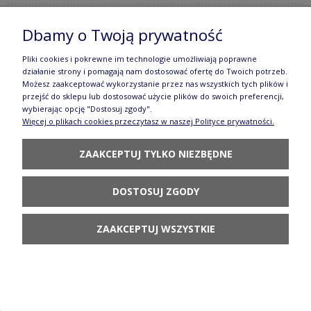
Dbamy o Twoją prywatność
Miska V 2,25 L Bolesławiec gu985dek42
Pliki cookies i pokrewne im technologie umożliwiają poprawne
255,90 zł
działanie strony i pomagają nam dostosować ofertę do Twoich potrzeb.
Możesz zaakceptować wykorzystanie przez nas wszystkich tych plików i
POWIADOM O
przejść do sklepu lub dostosować użycie plików do swoich preferencji,
DOSTĘPNOŚCI
wybierając opcję "Dostosuj zgody".
Więcej o plikach cookies przeczytasz w naszej Polityce prywatności.
ZAAKCEPTUJ TYLKO NIEZBĘDNE
DOSTOSUJ ZGODY
Bulionówka V 0,45 L GU1008DEK42 Ceramika
Bolesławiec
ZAAKCEPTUJ WSZYSTKIE
152,90 zł
DO KOSZYKA