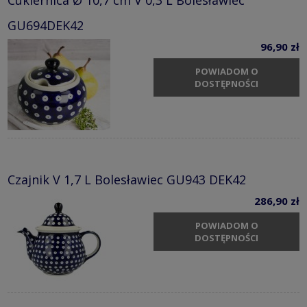
Cukiernica Ø 10,7 cm V 0,3 L Bolesławiec
GU694DEK42
96,90 zł
POWIADOM O
DOSTĘPNOŚCI
Czajnik V 1,7 L Bolesławiec GU943 DEK42
286,90 zł
POWIADOM O
DOSTĘPNOŚCI