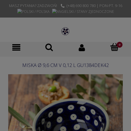
MASZ PYTANIA? ZADZWOŃ!
(+48) 690 800 780 | PON-PT. 9-16
MISKA Ø 9,6 CM V 0,12 L GU1384DEK42