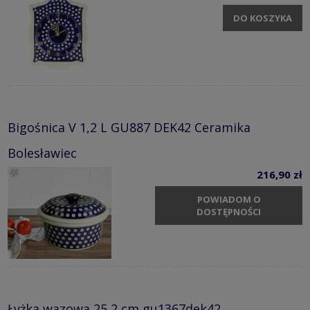
DO KOSZYKA
Bigośnica V 1,2 L GU887 DEK42 Ceramika
Bolesławiec
216,90 zł
POWIADOM O
DOSTĘPNOŚCI
Łyżka wazowa 25,2 cm gu1367dek42