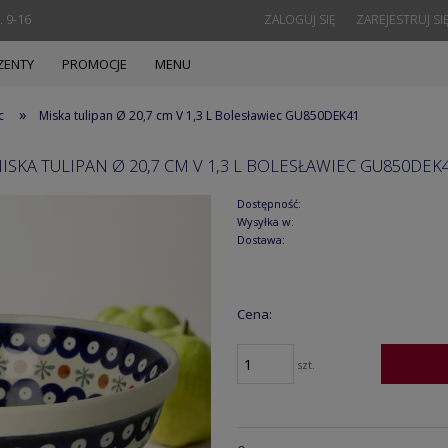
. 9-16
ZALOGUJ SIĘ
ZAREJESTRUJ SI
ZENTY
PROMOCJE
MENU
»
c
Miska tulipan Ø 20,7 cm V 1,3 L Bolesławiec GU850DEK41
ISKA TULIPAN Ø 20,7 CM V 1,3 L BOLESŁAWIEC GU850DEK
Dostępność:
Wysyłka w:
Dostawa:
Cena:
szt.