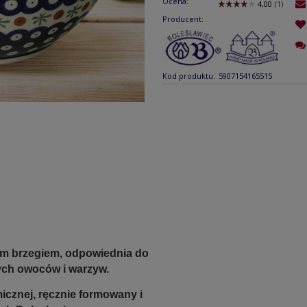
Ocena:
Producent:
Kod produktu:
5907154165515
ym brzegiem, odpowiednia do
wych owoców i warzyw.
icznej, ręcznie formowany i