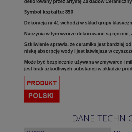
dekorowany przez artystę Zakładów Ceramiczny
Symbol kształtu: 850
Dekoracja nr 41 wchodzi w skład grupy klasyczne
Naczynia w tym wzorze dekorowane są ręcznie, z
Szkliwienie sprawia, że ceramika jest bardziej 
niską absorpcję wody i jest łatwiejsza w czyszcz
Może być bezpiecznie używana w zmywarce i mi
jest brak szkodliwych substancji w składzie pro
DANE TECHNI
pojemność
1,3 L