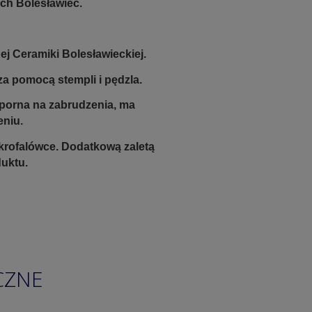
ch Bolesławiec.
j Ceramiki Bolesławieckiej.
a pomocą stempli i pędzla.
odporna na zabrudzenia, ma
eniu.
krofalówce. Dodatkową zaletą
duktu.
CZNE