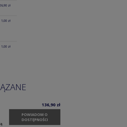
26,90 zł
1,00 zł
1,00 zł
IĄZANE
136,90 zł
POWIADOM O
DOSTĘPNOŚCI
łą