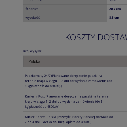
średnica
20,7 cm
wysokość
8,3 cm
KOSZTY DOST
Kraj wysyłki:
Paczkomaty 24/7
(Planowane doręczenie paczki na
terenie kraju w ciągu 1- 2 dni od wysłania zamówienia (do
8 kg)płatność do 4800zł).)
Kurier InPost
(Planowane doręczenie paczki na terenie
kraju w ciągu 1- 2 dni od wysłania zamówienia (do 8
kg)płatność do 4800zł).)
Kurier Poczta Polska
(Przesyłki Poczty Polskiej dostawa od
2 do 4 dni. Paczka do 18kg, opłata do 4800zł)