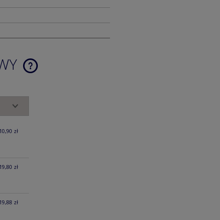
AWY
CENA NIE ZAWIERA EWENTUALNYCH
KOSZTÓW PŁATNOŚCI
10,90 zł
19,80 zł
19,88 zł