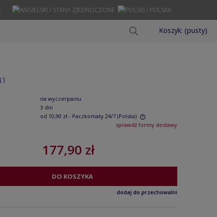
Ę
Koszyk:
(pusty)
41
na wyczerpaniu
3 dni
od 10,90 zł
- Paczkomaty 24/7
(Polska)
sprawdź formy dostawy
Cena nie zawiera ewentualnych kosztów
177,90 zł
płatności
DO KOSZYKA
dodaj do przechowalni