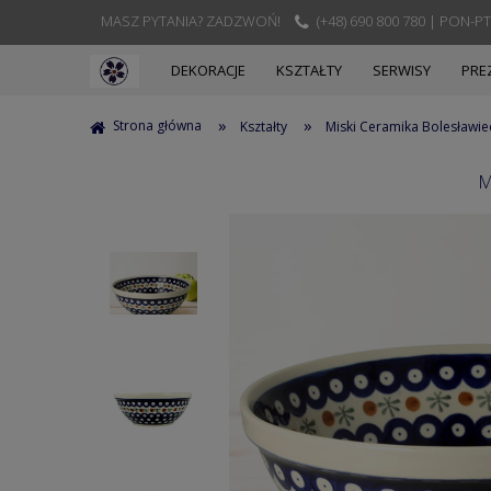
MASZ PYTANIA? ZADZWOŃ!
(+48) 690 800 780 | PON-PT
DEKORACJE
KSZTAŁTY
SERWISY
PRE
»
»
Strona główna
Kształty
Miski Ceramika Bolesławie
M