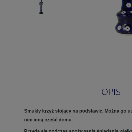
OPIS
Smukły krzyż stojący na podstawie. Można go us
nim inną część domu.
Przyda się podczas spożywania śniadania wiel