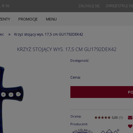
. 9-16
ZALOGUJ SIĘ
ZAREJESTRUJ SI
ZENTY
PROMOCJE
MENU
»
iec
Krzyż stojący wys. 17,5 cm GU1792DEK42
KRZYŻ STOJĄCY WYS. 17,5 CM GU1792DEK42
Dostępność:
Cena:
P
Ocena:
Producent: