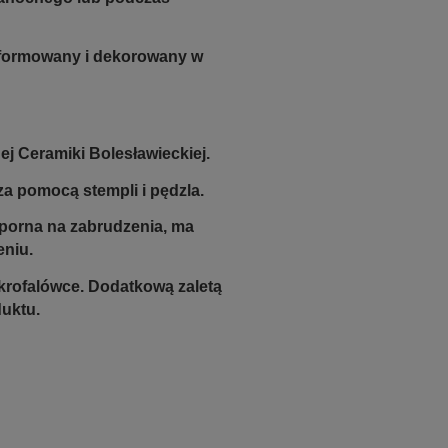
e formowany i dekorowany w
j Ceramiki Bolesławieckiej.
a pomocą stempli i pędzla.
odporna na zabrudzenia, ma
eniu.
krofalówce. Dodatkową zaletą
duktu.