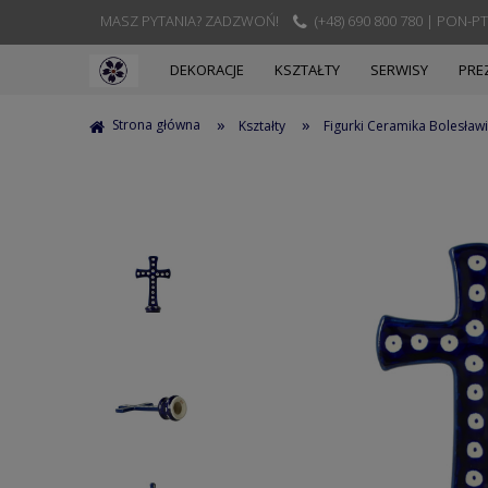
MASZ PYTANIA? ZADZWOŃ!
(+48) 690 800 780 | PON-PT
DEKORACJE
KSZTAŁTY
SERWISY
PRE
»
»
Strona główna
Kształty
Figurki Ceramika Bolesław