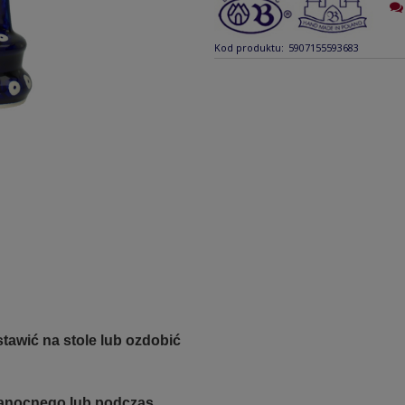
Kod produktu:
5907155593683
tawić na stole lub ozdobić
kanocnego lub podczas