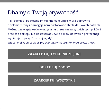
Dbamy o Twoją prywatność
Mlecznik V 0,18 L Bolesławiec GU1355DEK1208
Pliki cookies i pokrewne im technologie umożliwiają poprawne
67,90 zł
działanie strony i pomagają nam dostosować ofertę do Twoich potrzeb.
Możesz zaakceptować wykorzystanie przez nas wszystkich tych plików i
POWIADOM O
przejść do sklepu lub dostosować użycie plików do swoich preferencji,
DOSTĘPNOŚCI
wybierając opcję "Dostosuj zgody".
Więcej o plikach cookies przeczytasz w naszej Polityce prywatności.
ZAAKCEPTUJ TYLKO NIEZBĘDNE
DOSTOSUJ ZGODY
Talerzyk ø 11,6 cm GU1358DEK1208 Ceramika
Bolesławiec
ZAAKCEPTUJ WSZYSTKIE
40,90 zł
DO KOSZYKA