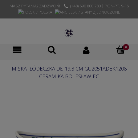
MASZ PYTANIA? ZADZWOŃ!
(+48) 690 800 780 | PON-PT. 9-16
MISKA- ŁÓDECZKA DŁ. 19,3 CM GU2051ADEK1208
CERAMIKA BOLESŁAWIEC