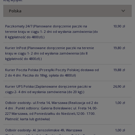
Paczkomaty 24/7
(Planowane doręczenie paczki na
10,90 zł
terenie kraju w ciągu 1- 2 dni od wysłania zamówienia (do
8 kg)płatność do 4800zł).)
Kurier InPost
(Planowane doręczenie paczki na terenie
19,80 zł
kraju w ciągu 1- 2 dni od wysłania zamówienia (do 8
kg)płatność do 4800zł).)
Kurier Poczta Polska
(Przesyłki Poczty Polskiej dostawa od
19,88 zł
2 do 4 dni. Paczka do 18kg, opłata do 4800zł)
Kurier UPS Polska
(Zaplanowane doręczenie paczki w
26,90 zł
ciągu 2- 4 dni od wysłania zamówienia (do 20 kg).)
Odbiór osobisty- ul.Freta 14, Warszawa
(Realizacja od 2 do
1,00 zł
4 dni . Punkt odbioru: Galeria Bolesławiec ul. Freta 14, 00-
227 Warszawa, od Poniedziałku do Niedzieli,12:00- 17:00.
Płatność: karta lub gotówka)
Odbiór osobisty- Al. Jerozolimskie 49, Warszawa
1,00 zł