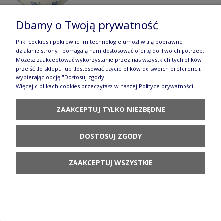
Dbamy o Twoją prywatność
Pliki cookies i pokrewne im technologie umożliwiają poprawne
działanie strony i pomagają nam dostosować ofertę do Twoich potrzeb.
Miska tulipan Ø 20,7 cm V 1,3 L Bolesławiec
Możesz zaakceptować wykorzystanie przez nas wszystkich tych plików i
przejść do sklepu lub dostosować użycie plików do swoich preferencji,
GU850DEK277Art
wybierając opcję "Dostosuj zgody".
Więcej o plikach cookies przeczytasz w naszej Polityce prywatności.
374,90 zł
ZAAKCEPTUJ TYLKO NIEZBĘDNE
DO KOSZYKA
DOSTOSUJ ZGODY
ZAAKCEPTUJ WSZYSTKIE
Miska tulipan V 1,3 L GU850DEKDU60 Ceramika
Bolesławiec