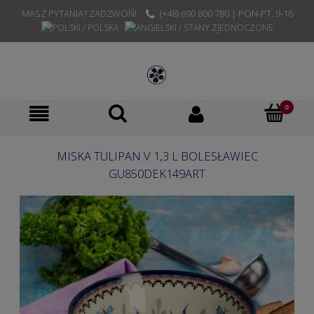
MASZ PYTANIA? ZADZWOŃ!
(+48) 690 800 780 | PON-PT. 9-16
MISKA TULIPAN V 1,3 L BOLESŁAWIEC
GU850DEK149ART