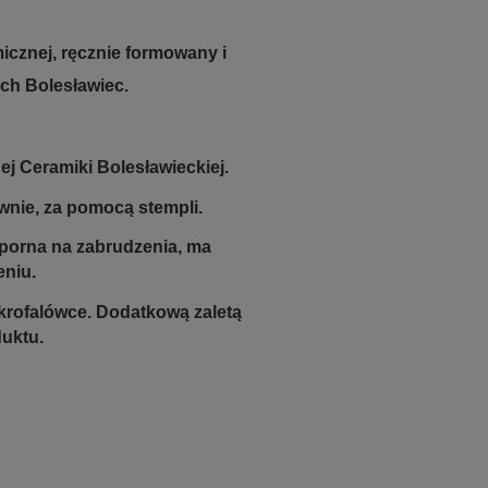
.
icznej, ręcznie formowany i
ch Bolesławiec.
j Ceramiki Bolesławieckiej.
nie, za pomocą stempli.
odporna na zabrudzenia, ma
eniu.
krofalówce. Dodatkową zaletą
duktu.