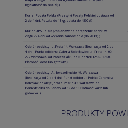
kg)płatność do 4800zł).)
Kurier Poczta Polska
(Przesyłki Poczty Polskiej dostawa od
2 do 4 dni. Paczka do 18kg, opłata do 4800zł)
Kurier UPS Polska
(Zaplanowane doręczenie paczki w
ciągu 2- 4 dni od wysłania zamówienia (do 20 kg).)
Odbiór osobisty- ul.Freta 14, Warszawa
(Realizacja od 2 do
4 dni . Punkt odbioru: Galeria Bolesławiec ul. Freta 14, 00-
227 Warszawa, od Poniedziałku do Niedzieli,12:00- 17:00.
Płatność: karta lub gotówka)
Odbiór osobisty- Al. Jerozolimskie 49, Warszawa
(Realizacja od 2 do 4 dni. Punkt odbioru : Polska Ceramika
Bolesławiec Aleje Jerozolimskie 49, Warszawa od
Poniedziałku do Soboty od 12 do 18 Płatność: karta lub
gotówka. )
PRODUKTY POW