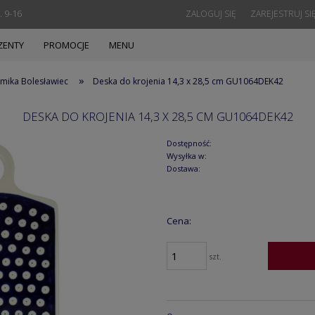
. 9-16
ZALOGUJ SIĘ
ZAREJESTRUJ SI
ZENTY
PROMOCJE
MENU
»
mika Bolesławiec
Deska do krojenia 14,3 x 28,5 cm GU1064DEK42
DESKA DO KROJENIA 14,3 X 28,5 CM GU1064DEK42
Dostępność:
Wysyłka w:
Dostawa:
Cena:
szt.