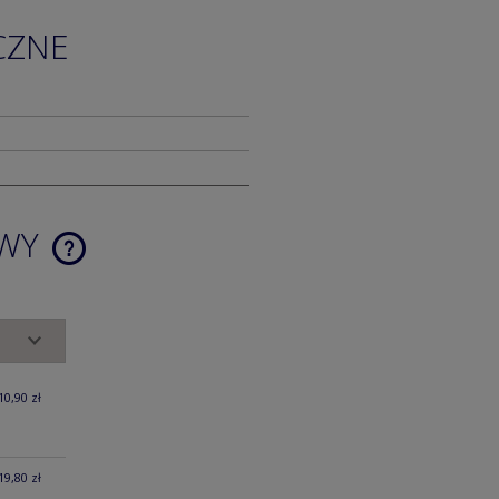
CZNE
AWY
CENA NIE ZAWIERA EWENTUALNYCH
KOSZTÓW PŁATNOŚCI
10,90 zł
19,80 zł