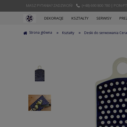
MASZ PYTANIA? ZADZWOŃ!
(+48) 690 800 780 | PON-PT
DEKORACJE
KSZTAŁTY
SERWISY
PRE
»
»
Strona główna
Kształty
Deski do serwowania Cera