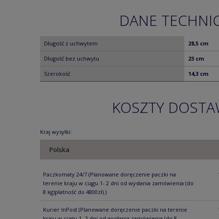
DANE TECHNI
Długość z uchwytem
28,5 cm
Długość bez uchwytu
23 cm
Szerokość
14,3 cm
KOSZTY DOST
Kraj wysyłki:
Paczkomaty 24/7
(Planowane doręczenie paczki na
terenie kraju w ciągu 1- 2 dni od wysłania zamówienia (do
8 kg)płatność do 4800zł).)
Kurier InPost
(Planowane doręczenie paczki na terenie
kraju w ciągu 1- 2 dni od wysłania zamówienia (do 8