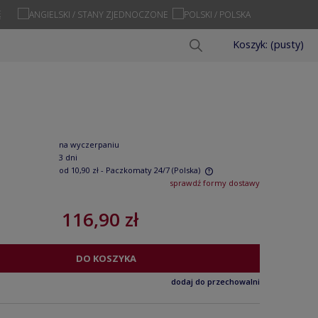
Ę
Koszyk:
(pusty)
na wyczerpaniu
3 dni
od 10,90 zł
- Paczkomaty 24/7
(Polska)
sprawdź formy dostawy
Cena nie zawiera ewentualnych kosztów
116,90 zł
płatności
DO KOSZYKA
dodaj do przechowalni