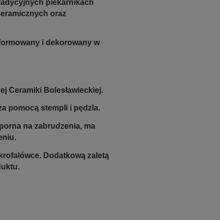
radycyjnych piekarnikach
 ceramicznych oraz
e formowany i dekorowany w
j Ceramiki Bolesławieckiej.
a pomocą stempli i pędzla.
odporna na zabrudzenia, ma
eniu.
krofalówce. Dodatkową zaletą
duktu.