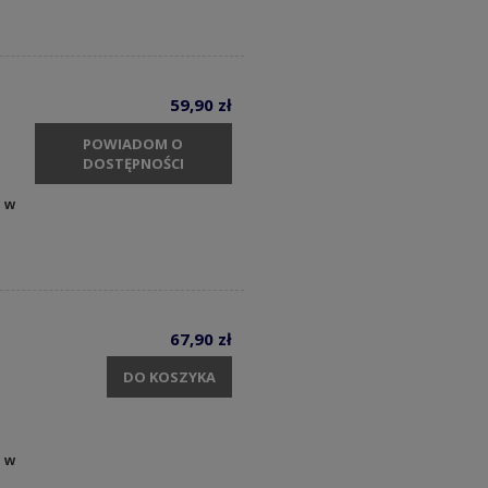
59,90 zł
POWIADOM O
DOSTĘPNOŚCI
y w
67,90 zł
DO KOSZYKA
y w