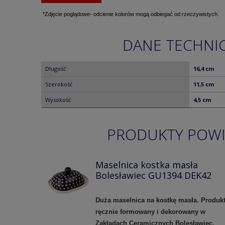
*Zdjęcie poglądowe- odcienie kolorów mogą odbiegać od rzeczywistych.
DANE TECHNI
Długość
16,4 cm
Szerokość
11,5 cm
Wysokość
4,5 cm
PRODUKTY POW
Maselnica kostka masła
Bolesławiec GU1394 DEK42
Duża maselnica na kostkę masła. Produk
ręcznie formowany i dekorowany w
Zakładach Ceramicznych Bolesławiec.