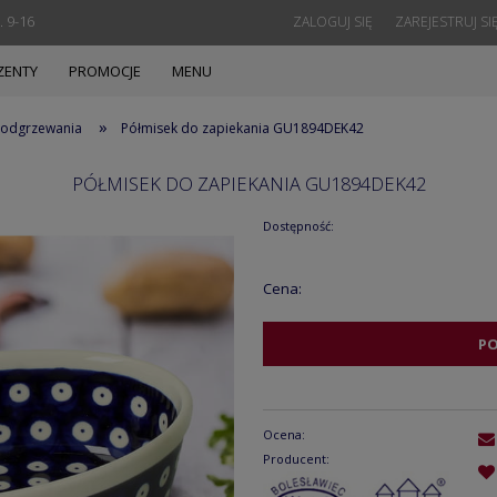
. 9-16
ZALOGUJ SIĘ
ZAREJESTRUJ SI
ZENTY
PROMOCJE
MENU
»
 podgrzewania
Półmisek do zapiekania GU1894DEK42
PÓŁMISEK DO ZAPIEKANIA GU1894DEK42
Dostępność:
Cena:
P
Ocena:
Producent: