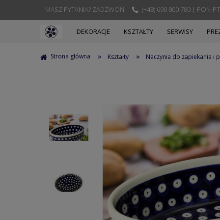
MASZ PYTANIA? ZADZWOŃ!
(+48) 690 800 780 | PON-PT
DEKORACJE
KSZTAŁTY
SERWISY
PRE
»
»
Strona główna
Kształty
Naczynia do zapiekania i