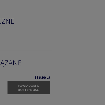
CZNE
IĄZANE
136,90 zł
POWIADOM O
DOSTĘPNOŚCI
t