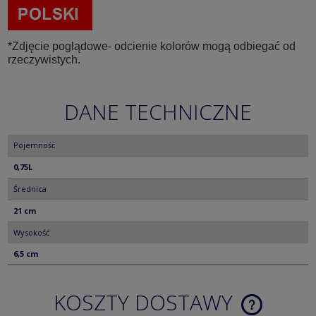
*Zdjęcie poglądowe- odcienie kolorów mogą odbiegać od
rzeczywistych.
DANE TECHNICZNE
Pojemność
0,75L
Średnica
21 cm
Wysokość
6,5 cm
KOSZTY DOSTAWY
CENA NIE ZA