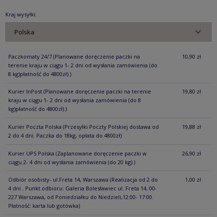
KOSZTÓW PŁ
Kraj wysyłki:
Paczkomaty 24/7
(Planowane doręczenie paczki na
10,90 zł
terenie kraju w ciągu 1- 2 dni od wysłania zamówienia (do
8 kg)płatność do 4800zł).)
Kurier InPost
(Planowane doręczenie paczki na terenie
19,80 zł
kraju w ciągu 1- 2 dni od wysłania zamówienia (do 8
kg)płatność do 4800zł).)
Kurier Poczta Polska
(Przesyłki Poczty Polskiej dostawa od
19,88 zł
2 do 4 dni. Paczka do 18kg, opłata do 4800zł)
Kurier UPS Polska
(Zaplanowane doręczenie paczki w
26,90 zł
ciągu 2- 4 dni od wysłania zamówienia (do 20 kg).)
Odbiór osobisty- ul.Freta 14, Warszawa
(Realizacja od 2 do
1,00 zł
4 dni . Punkt odbioru: Galeria Bolesławiec ul. Freta 14, 00-
227 Warszawa, od Poniedziałku do Niedzieli,12:00- 17:00.
Płatność: karta lub gotówka)