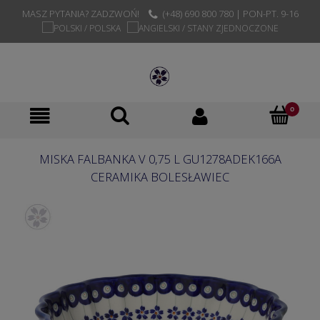
MASZ PYTANIA? ZADZWOŃ!
(+48) 690 800 780 | PON-PT. 9-16
MISKA FALBANKA V 0,75 L GU1278ADEK166A
CERAMIKA BOLESŁAWIEC