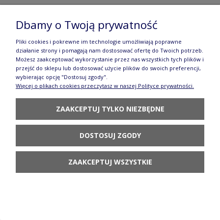
Miska Ø 24,5 x 22,3 cm V 0,9 L Bolesławiec
Dbamy o Twoją prywatność
GU1813DEK166A
Pliki cookies i pokrewne im technologie umożliwiają poprawne
działanie strony i pomagają nam dostosować ofertę do Twoich potrzeb.
200,90 zł
Możesz zaakceptować wykorzystanie przez nas wszystkich tych plików i
przejść do sklepu lub dostosować użycie plików do swoich preferencji,
POWIADOM O
wybierając opcję "Dostosuj zgody".
DOSTĘPNOŚCI
Więcej o plikach cookies przeczytasz w naszej Polityce prywatności.
ZAAKCEPTUJ TYLKO NIEZBĘDNE
DOSTOSUJ ZGODY
Miska tulipan Ø 14,9 cm V 0,5 L Bolesławiec
ZAAKCEPTUJ WSZYSTKIE
GU848DEK166A
147,90 zł
DO KOSZYKA