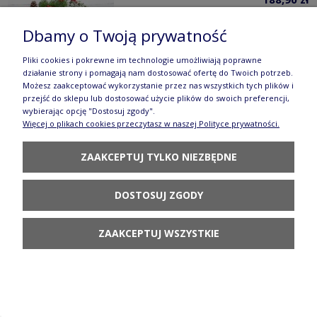
DO KOSZYKA
Dbamy o Twoją prywatność
Pliki cookies i pokrewne im technologie umożliwiają poprawne
działanie strony i pomagają nam dostosować ofertę do Twoich potrzeb.
Możesz zaakceptować wykorzystanie przez nas wszystkich tych plików i
przejść do sklepu lub dostosować użycie plików do swoich preferencji,
wybierając opcję "Dostosuj zgody".
Więcej o plikach cookies przeczytasz w naszej Polityce prywatności.
Mlecznik V 0,25 L Bolesławiec GU711DEK42
64,90 zł
ZAAKCEPTUJ TYLKO NIEZBĘDNE
POWIADOM O
DOSTĘPNOŚCI
DOSTOSUJ ZGODY
ZAAKCEPTUJ WSZYSTKIE
Miska V 2,25 L Bolesławiec gu985dek42
255,90 zł