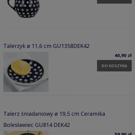
Talerzyk ø 11,6 cm GU1358DEK42
40,90 zł
DO KOSZYKA
Talerz śniadaniowy ø 19,5 cm Ceramika
Bolesławiec GU814 DEK42
59,90 zł