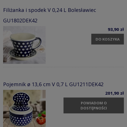
Filiżanka i spodek V 0,24 L Bolesławiec
GU1802DEK42
93,90 zł
DO KOSZYKA
Pojemnik ø 13,6 cm V 0,7 L GU1211DEK42
201,90 zł
POWIADOM O
DOSTĘPNOŚCI