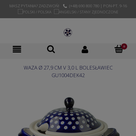
MASZ PYTANIA? ZADZWOŃ!
(+48) 690 800 780 | PON-PT. 9-16
WAZA Ø 27,9 CM V 3,0 L BOLESŁAWIEC
GU1004DEK42