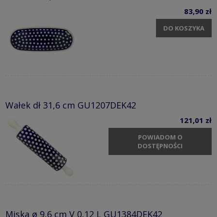
83,90 zł
DO KOSZYKA
Wałek dł 31,6 cm GU1207DEK42
121,01 zł
POWIADOM O
DOSTĘPNOŚCI
Miska ø 9,6 cm V 0,12 L GU1384DEK42