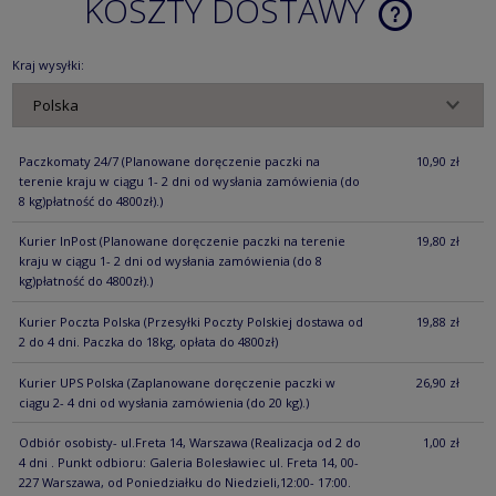
KOSZTY DOSTAWY
CENA NIE ZA
KOSZTÓW PŁ
Kraj wysyłki:
Paczkomaty 24/7
(Planowane doręczenie paczki na
10,90 zł
terenie kraju w ciągu 1- 2 dni od wysłania zamówienia (do
8 kg)płatność do 4800zł).)
Kurier InPost
(Planowane doręczenie paczki na terenie
19,80 zł
kraju w ciągu 1- 2 dni od wysłania zamówienia (do 8
kg)płatność do 4800zł).)
Kurier Poczta Polska
(Przesyłki Poczty Polskiej dostawa od
19,88 zł
2 do 4 dni. Paczka do 18kg, opłata do 4800zł)
Kurier UPS Polska
(Zaplanowane doręczenie paczki w
26,90 zł
ciągu 2- 4 dni od wysłania zamówienia (do 20 kg).)
Odbiór osobisty- ul.Freta 14, Warszawa
(Realizacja od 2 do
1,00 zł
4 dni . Punkt odbioru: Galeria Bolesławiec ul. Freta 14, 00-
227 Warszawa, od Poniedziałku do Niedzieli,12:00- 17:00.