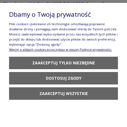
Bigośnica V 1,2 L GU887 DEK1208 Ceramika
Dbamy o Twoją prywatność
Bolesławiec
216,90 zł
Pliki cookies i pokrewne im technologie umożliwiają poprawne
działanie strony i pomagają nam dostosować ofertę do Twoich potrzeb.
POWIADOM O
Możesz zaakceptować wykorzystanie przez nas wszystkich tych plików i
DOSTĘPNOŚCI
przejść do sklepu lub dostosować użycie plików do swoich preferencji,
wybierając opcję "Dostosuj zgody".
Więcej o plikach cookies przeczytasz w naszej Polityce prywatności.
ZAAKCEPTUJ TYLKO NIEZBĘDNE
Krzyż 19,5 x 11,8 cm GD1089DEK1208 Ceramika
DOSTOSUJ ZGODY
Bolesławiec
ZAAKCEPTUJ WSZYSTKIE
59,90 zł
POWIADOM O
DOSTĘPNOŚCI