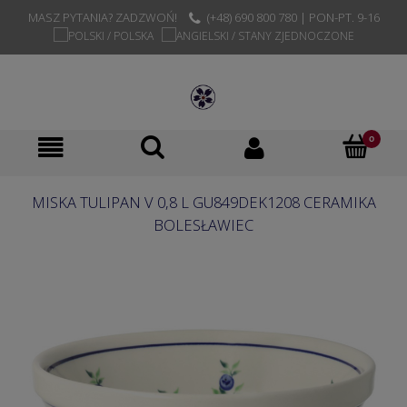
MASZ PYTANIA? ZADZWOŃ!
(+48) 690 800 780 | PON-PT. 9-16
MISKA TULIPAN V 0,8 L GU849DEK1208 CERAMIKA
BOLESŁAWIEC