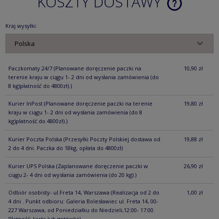
KOSZTY DOSTAWY
CENA NIE ZA
KOSZTÓW PŁ
Kraj wysyłki:
Paczkomaty 24/7
(Planowane doręczenie paczki na
10,90 zł
terenie kraju w ciągu 1- 2 dni od wysłania zamówienia (do
8 kg)płatność do 4800zł).)
Kurier InPost
(Planowane doręczenie paczki na terenie
19,80 zł
kraju w ciągu 1- 2 dni od wysłania zamówienia (do 8
kg)płatność do 4800zł).)
Kurier Poczta Polska
(Przesyłki Poczty Polskiej dostawa od
19,88 zł
2 do 4 dni. Paczka do 18kg, opłata do 4800zł)
Kurier UPS Polska
(Zaplanowane doręczenie paczki w
26,90 zł
ciągu 2- 4 dni od wysłania zamówienia (do 20 kg).)
Odbiór osobisty- ul.Freta 14, Warszawa
(Realizacja od 2 do
1,00 zł
4 dni . Punkt odbioru: Galeria Bolesławiec ul. Freta 14, 00-
227 Warszawa, od Poniedziałku do Niedzieli,12:00- 17:00.
Płatność: karta lub gotówka)