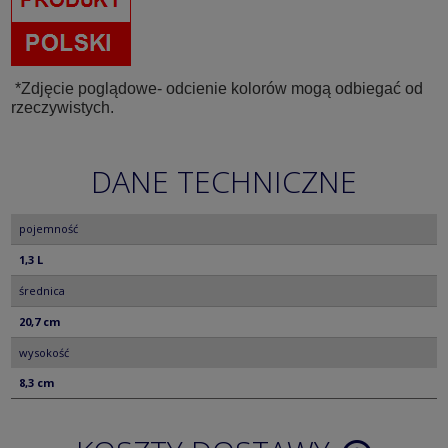
*Zdjęcie poglądowe- odcienie kolorów mogą odbiegać od
rzeczywistych.
DANE TECHNICZNE
pojemność
1,3 L
średnica
20,7 cm
wysokość
8,3 cm