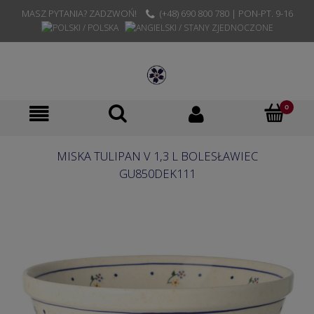
MASZ PYTANIA? ZADZWOŃ!
(+48) 690 800 780 | PON-PT. 9-16
MISKA TULIPAN V 1,3 L BOLESŁAWIEC
GU850DEK111