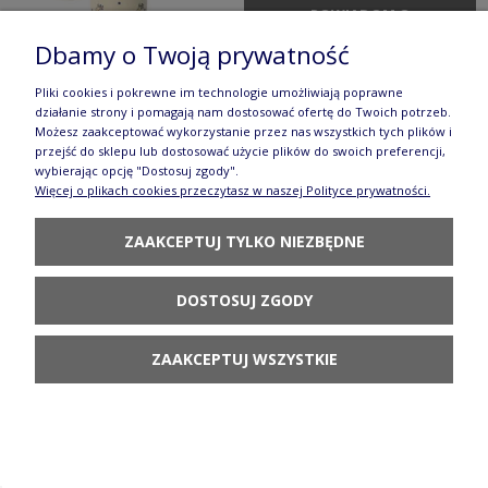
POWIADOM O
DOSTĘPNOŚCI
Dbamy o Twoją prywatność
Pliki cookies i pokrewne im technologie umożliwiają poprawne
działanie strony i pomagają nam dostosować ofertę do Twoich potrzeb.
Talerz serce 27,4 X 25,0 CM Bolesławiec
Możesz zaakceptować wykorzystanie przez nas wszystkich tych plików i
przejść do sklepu lub dostosować użycie plików do swoich preferencji,
GU1254DEK111
wybierając opcję "Dostosuj zgody".
Więcej o plikach cookies przeczytasz w naszej Polityce prywatności.
126,90 zł
ZAAKCEPTUJ TYLKO NIEZBĘDNE
DO KOSZYKA
DOSTOSUJ ZGODY
ZAAKCEPTUJ WSZYSTKIE
Talerz ścienny Ø 27cm Bolesławiec
GU1021DEK111