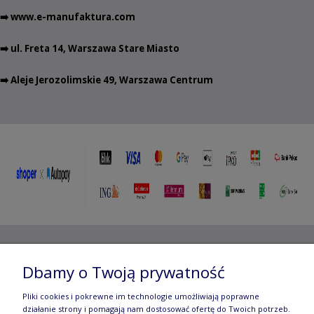
➡️
www.e-manufaktura.com
➡️ ul. Freta 14, Warszawa Stare Miasto
➡️ Aleje Jerozolimskie 49, Warszawa Centrum
Copyright ©
2012- 2025 Wojciech Czubaczyński
| Aleje
Dbamy o Twoją prywatność
Jerozolimskie 49, 00-696 Warszawa | e-mail:
biuro@e-
Pliki cookies i pokrewne im technologie umożliwiają poprawne
manufaktura.com
|
działanie strony i pomagają nam dostosować ofertę do Twoich potrzeb.