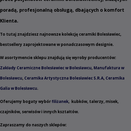
poradą, profesjonalną obsługą, dbających o komfort
Klienta.
To tutaj znajdziesz najnowsze kolekcję ceramiki Bolesławiec,
bestsellery zaprojektowane w ponadczasowym designie.
W asortymencie sklepu znajdują się wyroby producentów:
Zakłady Ceramiczne Bolesławiec w Bolesławcu
,
Manufaktura w
Bolesławcu
,
Ceramika Artystyczna Bolesławiec S.R.A
,
Ceramika
Galia w Bolesławcu
.
Oferujemy bogaty wybór
filiżanek
,
kubków
,
talerzy
,
misek
,
czajników
,
serwisów
i innych
kształtów
.
Zapraszamy do naszych sklepów: