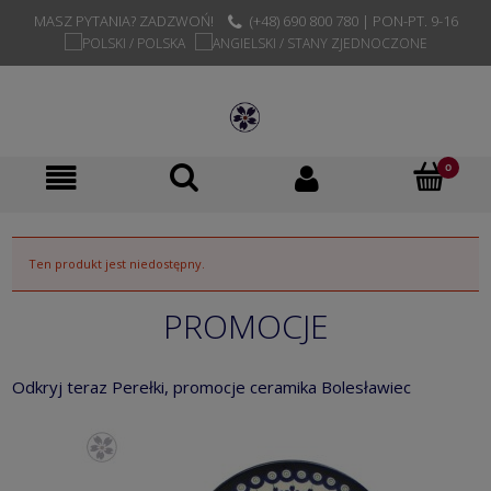
MASZ PYTANIA? ZADZWOŃ!
(+48) 690 800 780 | PON-PT. 9-16
Ten produkt jest niedostępny.
PROMOCJE
Odkryj teraz Perełki, promocje ceramika Bolesławiec