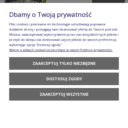
Dbamy o Twoją prywatność
Pliki cookies i pokrewne im technologie umożliwiają poprawne
działanie strony i pomagają nam dostosować ofertę do Twoich potrzeb.
Możesz zaakceptować wykorzystanie przez nas wszystkich tych plików i
przejść do sklepu lub dostosować użycie plików do swoich preferencji,
Miska V 2,25 L Bolesławiec gu985dek41
wybierając opcję "Dostosuj zgody".
Więcej o plikach cookies przeczytasz w naszej Polityce prywatności.
255,90 zł
DO KOSZYKA
ZAAKCEPTUJ TYLKO NIEZBĘDNE
DOSTOSUJ ZGODY
ZAAKCEPTUJ WSZYSTKIE
Miska Ø 24,5 x 22,3 cm V 0,9 L Bolesławiec
GU1813DEK41
160,90 zł