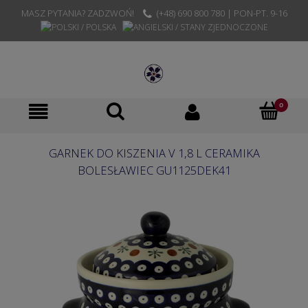
MASZ PYTANIA? ZADZWOŃ!
(+48) 690 800 780 | PON-PT. 9-16
GARNEK DO KISZENIA V 1,8 L CERAMIKA
BOLESŁAWIEC GU1125DEK41