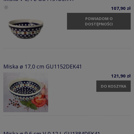
107,90 zł
POWIADOM O
DOSTĘPNOŚCI
Miska ø 17,0 cm GU1152DEK41
121,90 zł
DO KOSZYKA
Miska ø 9,6 cm V 0,12 L GU1384DEK41