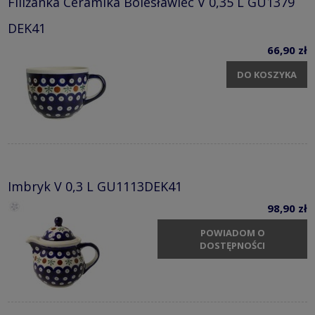
Filiżanka Ceramika Bolesławiec V 0,35 L GU1379
DEK41
66,90 zł
DO KOSZYKA
Imbryk V 0,3 L GU1113DEK41
98,90 zł
POWIADOM O
DOSTĘPNOŚCI