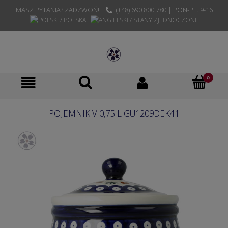
MASZ PYTANIA? ZADZWOŃ!
(+48) 690 800 780 | PON-PT. 9-16
POJEMNIK V 0,75 L GU1209DEK41