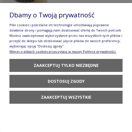
Dbamy o Twoją prywatność
Pliki cookies i pokrewne im technologie umożliwiają poprawne
Miska V 2,25 L Bolesławiec gu985dek41
działanie strony i pomagają nam dostosować ofertę do Twoich potrzeb.
Możesz zaakceptować wykorzystanie przez nas wszystkich tych plików i
255,90 zł
przejść do sklepu lub dostosować użycie plików do swoich preferencji,
wybierając opcję "Dostosuj zgody".
DO KOSZYKA
Więcej o plikach cookies przeczytasz w naszej Polityce prywatności.
ZAAKCEPTUJ TYLKO NIEZBĘDNE
DOSTOSUJ ZGODY
Miska Ø 24,5 x 22,3 cm V 0,9 L Bolesławiec
ZAAKCEPTUJ WSZYSTKIE
GU1813DEK41
160,90 zł
DO KOSZYKA