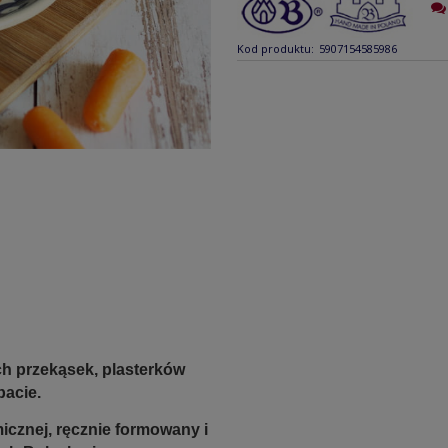
Kod produktu:
5907154585986
ch przekąsek, plasterków
bacie.
icznej, ręcznie formowany i