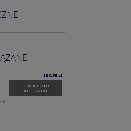
CZNE
IĄZANE
162,90 zł
POWIADOM O
DOSTĘPNOŚCI
nie