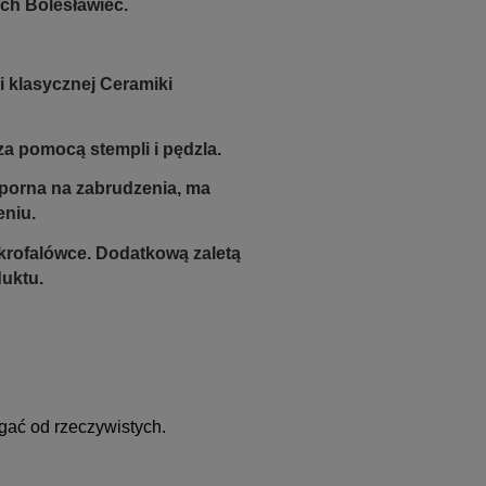
ch Bolesławiec.
i klasycznej Ceramiki
a pomocą stempli i pędzla.
odporna na zabrudzenia, ma
eniu.
krofalówce. Dodatkową zaletą
duktu.
gać od rzeczywistych.