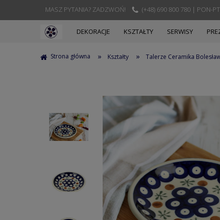
MASZ PYTANIA? ZADZWOŃ!
(+48) 690 800 780 | PON-PT
DEKORACJE
KSZTAŁTY
SERWISY
PRE
»
»
Strona główna
Kształty
Talerze Ceramika Bolesła