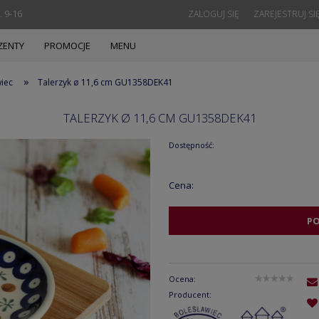
. 9-16
ZALOGUJ SIĘ
ZAREJESTRUJ SI
ZENTY
PROMOCJE
MENU
»
wiec
Talerzyk ø 11,6 cm GU1358DEK41
TALERZYK Ø 11,6 CM GU1358DEK41
Dostępność:
Cena:
P
Ocena:
Producent: