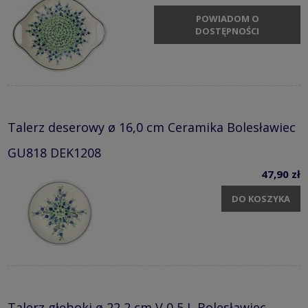
POWIADOM O
DOSTĘPNOŚCI
Talerz deserowy ø 16,0 cm Ceramika Bolesławiec
GU818 DEK1208
47,90 zł
DO KOSZYKA
Talerz głęboki ø 22,2 cm V 0,5 L Bolesławiec