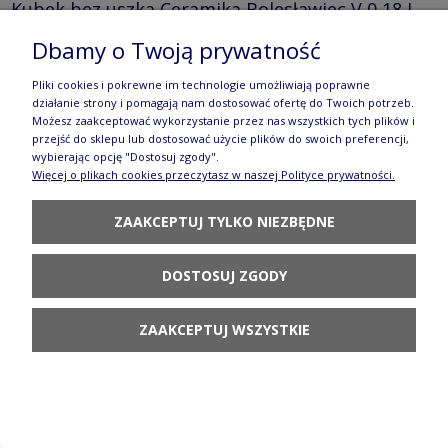
Kubek bez uszka Ceramika Bolesławiec V 0,18 L
GU936DEK1208
Dbamy o Twoją prywatność
43,90 zł
Pliki cookies i pokrewne im technologie umożliwiają poprawne
działanie strony i pomagają nam dostosować ofertę do Twoich potrzeb.
DO KOSZYKA
Możesz zaakceptować wykorzystanie przez nas wszystkich tych plików i
przejść do sklepu lub dostosować użycie plików do swoich preferencji,
wybierając opcję "Dostosuj zgody".
Więcej o plikach cookies przeczytasz w naszej Polityce prywatności.
ZAAKCEPTUJ TYLKO NIEZBĘDNE
Talerzyk ø 11,6 cm GU1358DEK1208 Ceramika
DOSTOSUJ ZGODY
Bolesławiec
ZAAKCEPTUJ WSZYSTKIE
40,90 zł
DO KOSZYKA