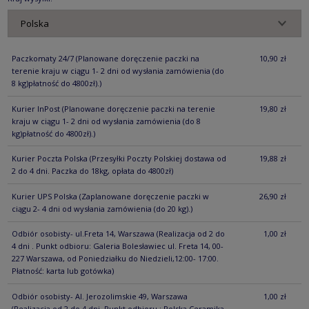
Paczkomaty 24/7
(Planowane doręczenie paczki na
10,90 zł
terenie kraju w ciągu 1- 2 dni od wysłania zamówienia (do
8 kg)płatność do 4800zł).)
Kurier InPost
(Planowane doręczenie paczki na terenie
19,80 zł
kraju w ciągu 1- 2 dni od wysłania zamówienia (do 8
kg)płatność do 4800zł).)
Kurier Poczta Polska
(Przesyłki Poczty Polskiej dostawa od
19,88 zł
2 do 4 dni. Paczka do 18kg, opłata do 4800zł)
Kurier UPS Polska
(Zaplanowane doręczenie paczki w
26,90 zł
ciągu 2- 4 dni od wysłania zamówienia (do 20 kg).)
Odbiór osobisty- ul.Freta 14, Warszawa
(Realizacja od 2 do
1,00 zł
4 dni . Punkt odbioru: Galeria Bolesławiec ul. Freta 14, 00-
227 Warszawa, od Poniedziałku do Niedzieli,12:00- 17:00.
Płatność: karta lub gotówka)
Odbiór osobisty- Al. Jerozolimskie 49, Warszawa
1,00 zł
(Realizacja od 2 do 4 dni. Punkt odbioru : Polska Ceramika