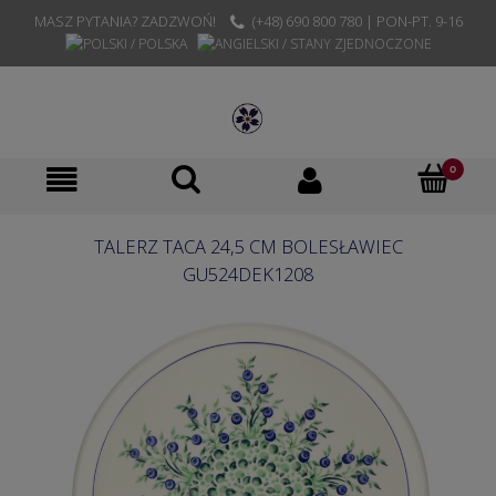
MASZ PYTANIA? ZADZWOŃ!
(+48) 690 800 780 | PON-PT. 9-16
TALERZ TACA 24,5 CM BOLESŁAWIEC
GU524DEK1208