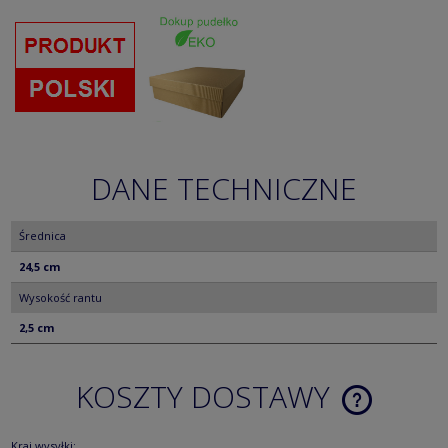
DANE TECHNICZNE
Średnica
24,5 cm
Wysokość rantu
2,5 cm
KOSZTY DOSTAWY
CENA NIE ZA
KOSZTÓW PŁ
Kraj wysyłki: