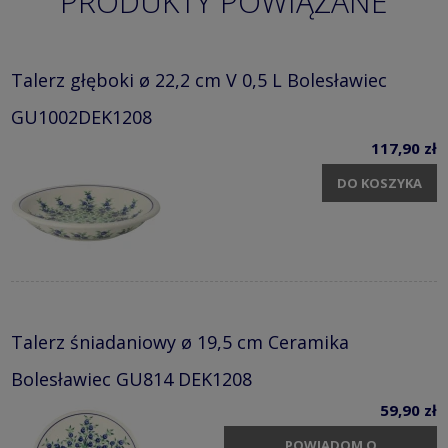
PRODUKTY POWIĄZANE
Talerz głęboki ø 22,2 cm V 0,5 L Bolesławiec
GU1002DEK1208
117,90 zł
DO KOSZYKA
Talerz śniadaniowy ø 19,5 cm Ceramika
Bolesławiec GU814 DEK1208
59,90 zł
POWIADOM O