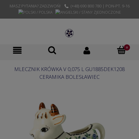
MASZ PYTANIA? ZADZWOŃ!
(+48) 690 800 780 | PON-PT. 9-16
MLECZNIK KRÓWKA V 0,075 L GU1885DEK1208
CERAMIKA BOLESŁAWIEC