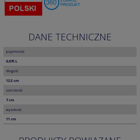
DANE TECHNICZNE
pojemność
0,075 L
długość
12,5 cm
szerokość
7 cm
wysokość
11 cm