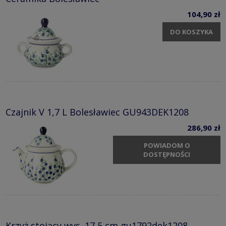
104,90 zł
DO KOSZYKA
Czajnik V 1,7 L Bolesławiec GU943DEK1208
286,90 zł
POWIADOM O
DOSTĘPNOŚCI
Krzyż stojący wys. 17,5 cm gu1792dek1208