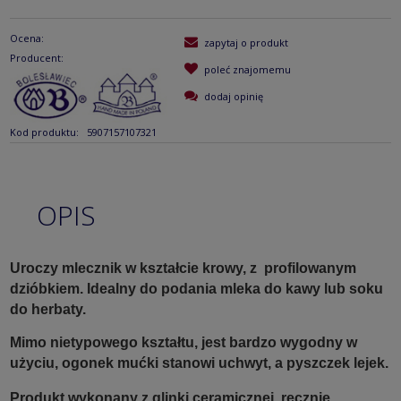
Ocena:
zapytaj o produkt
Producent:
poleć znajomemu
dodaj opinię
Kod produktu:
5907157107321
OPIS
Uroczy mlecznik w kształcie krowy, z profilowanym
dzióbkiem. Idealny do podania mleka do kawy lub soku
do herbaty.
Mimo nietypowego kształtu, jest bardzo wygodny w
użyciu, ogonek mućki stanowi uchwyt, a pyszczek lejek.
Produkt wykonany z glinki ceramicznej, ręcznie