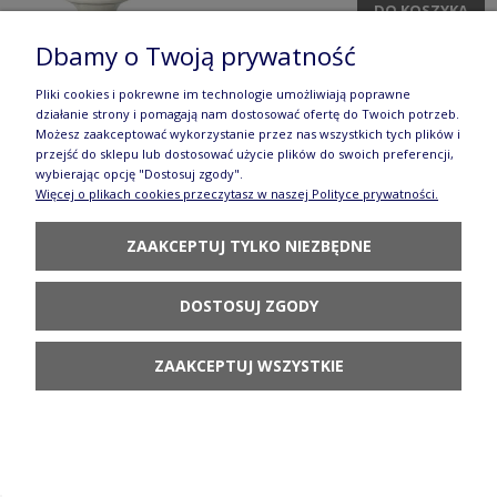
DO KOSZYKA
Dbamy o Twoją prywatność
Pliki cookies i pokrewne im technologie umożliwiają poprawne
działanie strony i pomagają nam dostosować ofertę do Twoich potrzeb.
Możesz zaakceptować wykorzystanie przez nas wszystkich tych plików i
przejść do sklepu lub dostosować użycie plików do swoich preferencji,
wybierając opcję "Dostosuj zgody".
Miska tulipan V 0,8 L GU849DEK1208 Ceramika
Więcej o plikach cookies przeczytasz w naszej Polityce prywatności.
Bolesławiec
ZAAKCEPTUJ TYLKO NIEZBĘDNE
149,90 zł
DO KOSZYKA
DOSTOSUJ ZGODY
ZAAKCEPTUJ WSZYSTKIE
Deska do krojenia 14,3 x 28,5 cm GU1064DEK1208