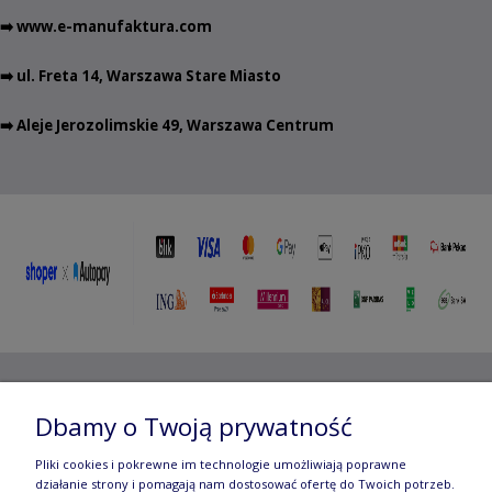
➡️
www.e-manufaktura.com
➡️ ul. Freta 14, Warszawa Stare Miasto
➡️ Aleje Jerozolimskie 49, Warszawa Centrum
Copyright ©
2012- 2025 Wojciech Czubaczyński
| Aleje
Dbamy o Twoją prywatność
Jerozolimskie 49, 00-696 Warszawa | e-mail:
biuro@e-
Pliki cookies i pokrewne im technologie umożliwiają poprawne
manufaktura.com
|
działanie strony i pomagają nam dostosować ofertę do Twoich potrzeb.