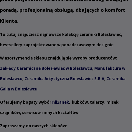
poradą, profesjonalną obsługą, dbających o komfort
Klienta.
To tutaj znajdziesz najnowsze kolekcję ceramiki Bolesławiec,
bestsellery zaprojektowane w ponadczasowym designie.
W asortymencie sklepu znajdują się wyroby producentów:
Zakłady Ceramiczne Bolesławiec w Bolesławcu
,
Manufaktura w
Bolesławcu
,
Ceramika Artystyczna Bolesławiec S.R.A
,
Ceramika
Galia w Bolesławcu
.
Oferujemy bogaty wybór
filiżanek
,
kubków
,
talerzy
,
misek
,
czajników
,
serwisów
i innych
kształtów
.
Zapraszamy do naszych sklepów: