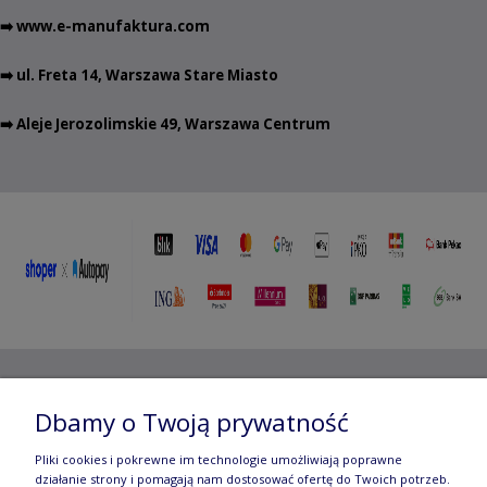
➡️
www.e-manufaktura.com
➡️ ul. Freta 14, Warszawa Stare Miasto
➡️ Aleje Jerozolimskie 49, Warszawa Centrum
Copyright ©
2012- 2025 Wojciech Czubaczyński
| Aleje
Dbamy o Twoją prywatność
Jerozolimskie 49, 00-696 Warszawa | e-mail:
biuro@e-
Pliki cookies i pokrewne im technologie umożliwiają poprawne
manufaktura.com
|
działanie strony i pomagają nam dostosować ofertę do Twoich potrzeb.