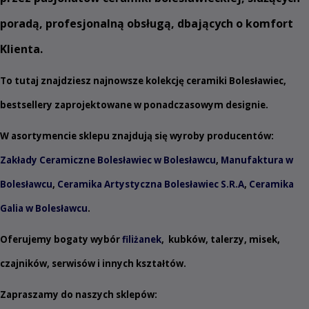
poradą, profesjonalną obsługą, dbających o komfort
Klienta.
To tutaj znajdziesz najnowsze kolekcję ceramiki Bolesławiec,
bestsellery zaprojektowane w ponadczasowym designie.
W asortymencie sklepu znajdują się wyroby producentów:
Zakłady Ceramiczne Bolesławiec w Bolesławcu
,
Manufaktura w
Bolesławcu
,
Ceramika Artystyczna Bolesławiec S.R.A
,
Ceramika
Galia w Bolesławcu
.
Oferujemy bogaty wybór
filiżanek
,
kubków
,
talerzy
,
misek
,
czajników
,
serwisów
i innych
kształtów
.
Zapraszamy do naszych sklepów: