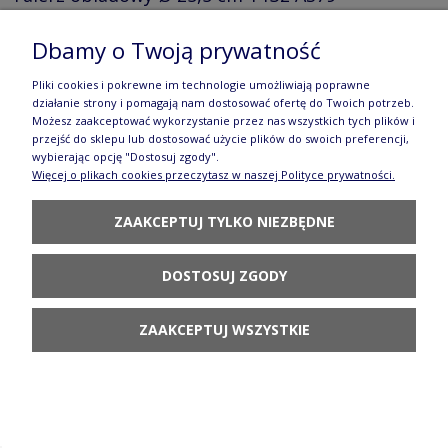
Manufaktura w Bolesławcu
Dbamy o Twoją prywatność
195,90 zł
Pliki cookies i pokrewne im technologie umożliwiają poprawne
DO KOSZYKA
działanie strony i pomagają nam dostosować ofertę do Twoich potrzeb.
Możesz zaakceptować wykorzystanie przez nas wszystkich tych plików i
przejść do sklepu lub dostosować użycie plików do swoich preferencji,
wybierając opcję "Dostosuj zgody".
Więcej o plikach cookies przeczytasz w naszej Polityce prywatności.
ZAAKCEPTUJ TYLKO NIEZBĘDNE
Talerz śniadaniowy Ø 21,5 cm T134 AS80
DOSTOSUJ ZGODY
Manufaktura w Bolesławcu
124,90 zł
ZAAKCEPTUJ WSZYSTKIE
DO KOSZYKA