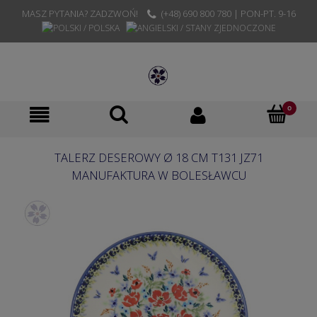
MASZ PYTANIA? ZADZWOŃ!
(+48) 690 800 780 | PON-PT. 9-16
TALERZ DESEROWY Ø 18 CM T131 JZ71
MANUFAKTURA W BOLESŁAWCU