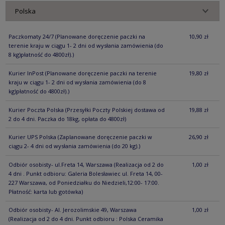
Paczkomaty 24/7
(Planowane doręczenie paczki na
10,90 zł
terenie kraju w ciągu 1- 2 dni od wysłania zamówienia (do
8 kg)płatność do 4800zł).)
Kurier InPost
(Planowane doręczenie paczki na terenie
19,80 zł
kraju w ciągu 1- 2 dni od wysłania zamówienia (do 8
kg)płatność do 4800zł).)
Kurier Poczta Polska
(Przesyłki Poczty Polskiej dostawa od
19,88 zł
2 do 4 dni. Paczka do 18kg, opłata do 4800zł)
Kurier UPS Polska
(Zaplanowane doręczenie paczki w
26,90 zł
ciągu 2- 4 dni od wysłania zamówienia (do 20 kg).)
Odbiór osobisty- ul.Freta 14, Warszawa
(Realizacja od 2 do
1,00 zł
4 dni . Punkt odbioru: Galeria Bolesławiec ul. Freta 14, 00-
227 Warszawa, od Poniedziałku do Niedzieli,12:00- 17:00.
Płatność: karta lub gotówka)
Odbiór osobisty- Al. Jerozolimskie 49, Warszawa
1,00 zł
(Realizacja od 2 do 4 dni. Punkt odbioru : Polska Ceramika