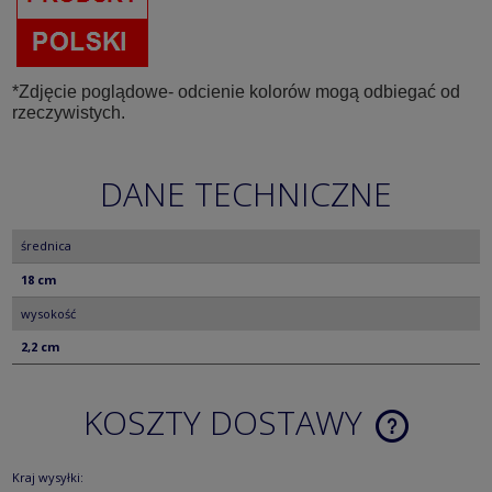
*Zdjęcie poglądowe- odcienie kolorów mogą odbiegać od
rzeczywistych.
DANE TECHNICZNE
średnica
18 cm
wysokość
2,2 cm
KOSZTY DOSTAWY
CENA NIE ZA
KOSZTÓW PŁ
Kraj wysyłki: