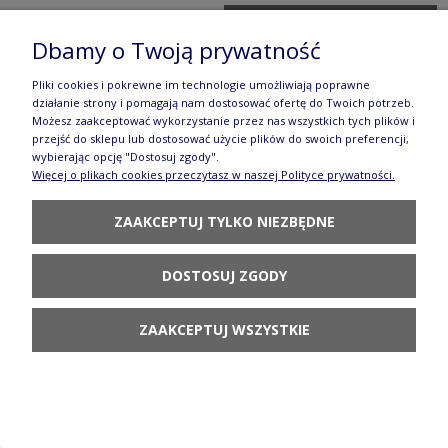
POWIADOM O
DOSTĘPNOŚCI
Dbamy o Twoją prywatność
Pliki cookies i pokrewne im technologie umożliwiają poprawne
działanie strony i pomagają nam dostosować ofertę do Twoich potrzeb.
Możesz zaakceptować wykorzystanie przez nas wszystkich tych plików i
przejść do sklepu lub dostosować użycie plików do swoich preferencji,
wybierając opcję "Dostosuj zgody".
Więcej o plikach cookies przeczytasz w naszej Polityce prywatności.
CERAMIKA BOLESŁAWIEC Zestaw Na start DEK111
106,53 zł
ZAAKCEPTUJ TYLKO NIEZBĘDNE
115,79 zł
Cena regularna:
Najniższa cena z 30 dni przed obniżką:
DOSTOSUJ ZGODY
115,79 zł
POWIADOM O
ZAAKCEPTUJ WSZYSTKIE
DOSTĘPNOŚCI
Podgrzewacz ø 13,9 cm Bolesławiec