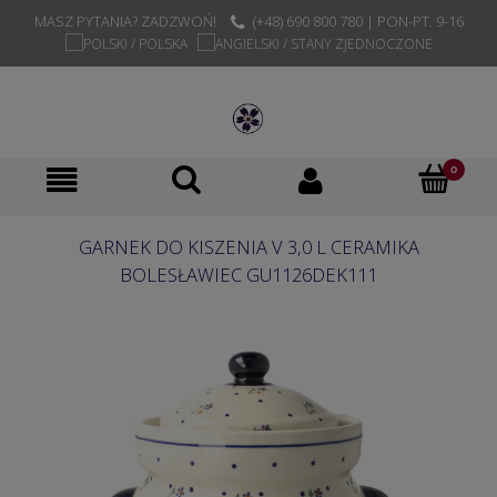
MASZ PYTANIA? ZADZWOŃ!
(+48) 690 800 780 | PON-PT. 9-16
GARNEK DO KISZENIA V 3,0 L CERAMIKA
BOLESŁAWIEC GU1126DEK111