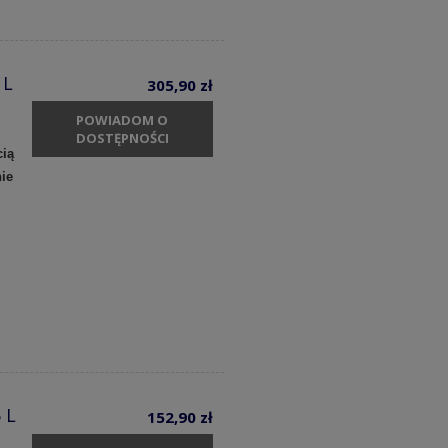
 L
305,90 zł
POWIADOM O
DOSTĘPNOŚCI
cią
ie
 L
152,90 zł