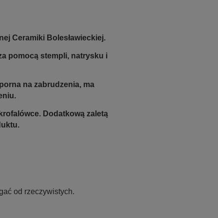
ej Ceramiki Bolesławieckiej.
a pomocą stempli, natrysku i
odporna na zabrudzenia, ma
eniu.
krofalówce. Dodatkową zaletą
duktu.
gać od rzeczywistych.