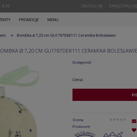
. 9-16
ZALOGUJ SIĘ
ZAREJESTRUJ SI
ZENTY
PROMOCJE
MENU
»
wiec
Bombka ø 7,20 cm GU1767DEK111 Ceramika Bolesławiec
OMBKA Ø 7,20 CM GU1767DEK111 CERAMIKA BOLESŁAWI
Dostępność:
Cena:
P
Ocena:
Producent: