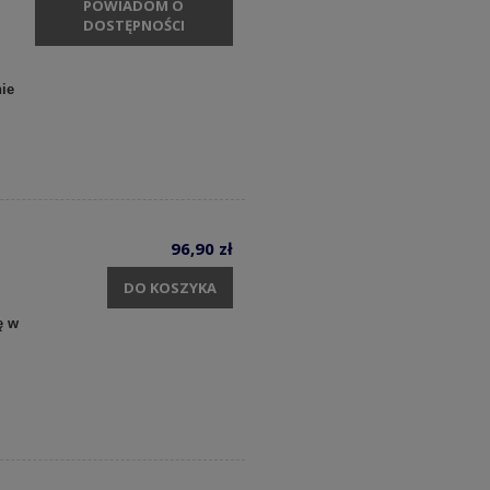
POWIADOM O
DOSTĘPNOŚCI
ie
96,90 zł
DO KOSZYKA
ę w