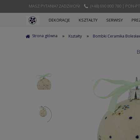
MASZ PYTANIA? ZADZWOŃ!
(+48) 690 800 780 | PON-PT
DEKORACJE
KSZTAŁTY
SERWISY
PRE
»
»
Strona główna
Kształty
Bombki Ceramika Bolesła
B