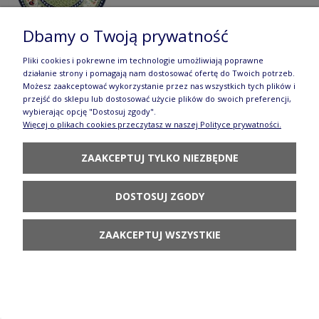
Dbamy o Twoją prywatność
Pliki cookies i pokrewne im technologie umożliwiają poprawne
działanie strony i pomagają nam dostosować ofertę do Twoich potrzeb.
Talerz śniadaniowy ø 19,5 cm Bolesławiec
Możesz zaakceptować wykorzystanie przez nas wszystkich tych plików i
przejść do sklepu lub dostosować użycie plików do swoich preferencji,
GU814DEK281Art
wybierając opcję "Dostosuj zgody".
Więcej o plikach cookies przeczytasz w naszej Polityce prywatności.
125,90 zł
POWIADOM O
ZAAKCEPTUJ TYLKO NIEZBĘDNE
DOSTĘPNOŚCI
DOSTOSUJ ZGODY
ZAAKCEPTUJ WSZYSTKIE
Talerz taca Ø 24,5 cm Bolesławiec
GU524DEK281Art
260,90 zł