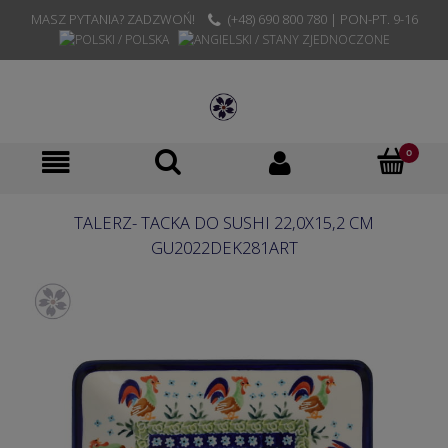
MASZ PYTANIA? ZADZWOŃ!
(+48) 690 800 780 | PON-PT. 9-16
TALERZ- TACKA DO SUSHI 22,0X15,2 CM
GU2022DEK281ART