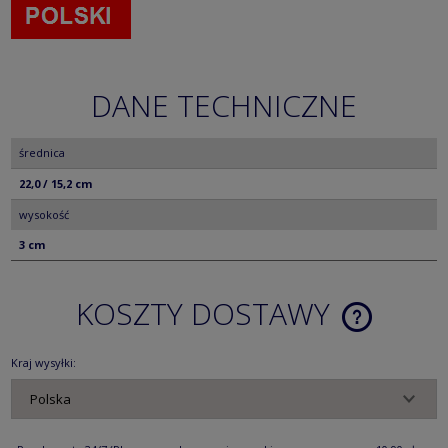
DANE TECHNICZNE
średnica
22,0 / 15,2 cm
wysokość
3 cm
KOSZTY DOSTAWY
CENA NIE ZA
KOSZTÓW PŁ
Kraj wysyłki: