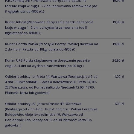
Paczkomaty 24/7
(Planowane doręczenie paczki na
10,90 zł
terenie kraju w ciągu 1- 2 dni od wysłania zamówienia (do
8 kg)płatność do 4800zł).)
Kurier InPost
(Planowane doręczenie paczki na terenie
19,80 zł
kraju w ciągu 1- 2 dni od wysłania zamówienia (do 8
kg)płatność do 4800zł).)
Kurier Poczta Polska
(Przesyłki Poczty Polskiej dostawa od
19,88 zł
2 do 4 dni. Paczka do 18kg, opłata do 4800zł)
Kurier UPS Polska
(Zaplanowane doręczenie paczki w
26,90 zł
ciągu 2- 4 dni od wysłania zamówienia (do 20 kg).)
Odbiór osobisty- ul.Freta 14, Warszawa
(Realizacja od 2 do
1,00 zł
4 dni . Punkt odbioru: Galeria Bolesławiec ul. Freta 14, 00-
227 Warszawa, od Poniedziałku do Niedzieli,12:00- 17:00.
Płatność: karta lub gotówka)
Odbiór osobisty- Al. Jerozolimskie 49, Warszawa
1,00 zł
(Realizacja od 2 do 4 dni. Punkt odbioru : Polska Ceramika
Bolesławiec Aleje Jerozolimskie 49, Warszawa od
Poniedziałku do Soboty od 12 do 18 Płatność: karta lub
gotówka. )