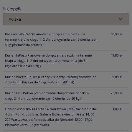
KOSZTÓW PŁ
Kraj wysyłki:
Paczkomaty 24/7
(Planowane doręczenie paczki na
10,90 zł
terenie kraju w ciągu 1- 2 dni od wysłania zamówienia (do
8 kg)płatność do 4800zł).)
Kurier InPost
(Planowane doręczenie paczki na terenie
19,80 zł
kraju w ciągu 1- 2 dni od wysłania zamówienia (do 8
kg)płatność do 4800zł).)
Kurier Poczta Polska
(Przesyłki Poczty Polskiej dostawa od
19,88 zł
2 do 4 dni. Paczka do 18kg, opłata do 4800zł)
Kurier UPS Polska
(Zaplanowane doręczenie paczki w
26,90 zł
ciągu 2- 4 dni od wysłania zamówienia (do 20 kg).)
Odbiór osobisty- ul.Freta 14, Warszawa
(Realizacja od 2 do
1,00 zł
4 dni . Punkt odbioru: Galeria Bolesławiec ul. Freta 14, 00-
227 Warszawa, od Poniedziałku do Niedzieli,12:00- 17:00.
Płatność: karta lub gotówka)