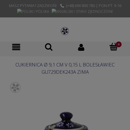
MASZ PYTANIA? ZADZWOŃ!
(+48) 690 800 780 | PON-PT. 9-16
CUKIERNICA Ø 9,1 CM V 0,15 L BOLESŁAWIEC
GU729DEK243A ZIMA