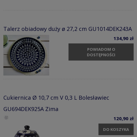
Talerz obiadowy duży ø 27,2 cm GU1014DEK243A
134,90 zł
POWIADOM O
DOSTĘPNOŚCI
Cukiernica Ø 10,7 cm V 0,3 L Bolesławiec
GU694DEK925A Zima
120,90 zł
DO KOSZYKA