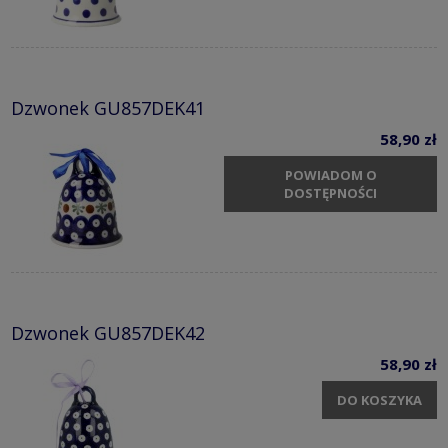
Dzwonek GU857DEK41
58,90 zł
POWIADOM O
DOSTĘPNOŚCI
Dzwonek GU857DEK42
58,90 zł
DO KOSZYKA