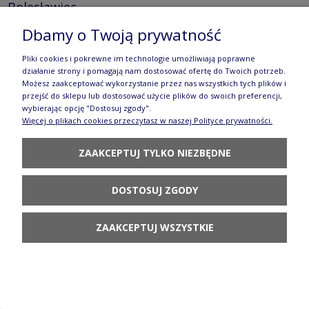
Bolesławiec
124,80 zł
Dbamy o Twoją prywatność
DO KOSZYKA
Pliki cookies i pokrewne im technologie umożliwiają poprawne
działanie strony i pomagają nam dostosować ofertę do Twoich potrzeb.
Możesz zaakceptować wykorzystanie przez nas wszystkich tych plików i
przejść do sklepu lub dostosować użycie plików do swoich preferencji,
wybierając opcję "Dostosuj zgody".
Więcej o plikach cookies przeczytasz w naszej Polityce prywatności.
ZAAKCEPTUJ TYLKO NIEZBĘDNE
Cukiernica Ø 9,1 cm V 0,15 L Bolesławiec
GU729DEK111
DOSTOSUJ ZGODY
83,90 zł
ZAAKCEPTUJ WSZYSTKIE
POWIADOM O
DOSTĘPNOŚCI