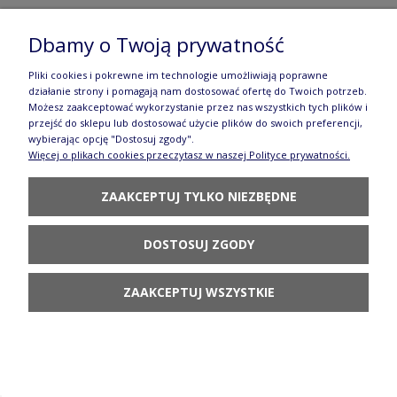
Bolesławiec GU350DEK890
Dbamy o Twoją prywatność
232,90 zł
Pliki cookies i pokrewne im technologie umożliwiają poprawne
DO KOSZYKA
działanie strony i pomagają nam dostosować ofertę do Twoich potrzeb.
Możesz zaakceptować wykorzystanie przez nas wszystkich tych plików i
przejść do sklepu lub dostosować użycie plików do swoich preferencji,
wybierając opcję "Dostosuj zgody".
Więcej o plikach cookies przeczytasz w naszej Polityce prywatności.
ZAAKCEPTUJ TYLKO NIEZBĘDNE
Półmisek dł. 37,4 cm GU1429DEK166A
183,90 zł
DOSTOSUJ ZGODY
POWIADOM O
ZAAKCEPTUJ WSZYSTKIE
DOSTĘPNOŚCI