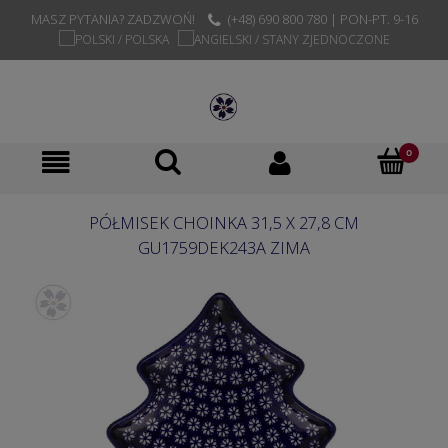
MASZ PYTANIA? ZADZWOŃ!
(+48) 690 800 780 | PON-PT. 9-16
PÓŁMISEK CHOINKA 31,5 X 27,8 CM
GU1759DEK243A ZIMA