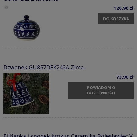
120,90 zł
DO KOSZYKA
Dzwonek GU857DEK243A Zima
73,90 zł
POWIADOM O
DOSTĘPNOŚCI
Filiżanka i spodek krokus Ceramika Bolesławiec V