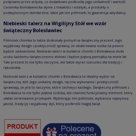
podpisane przez artystę, co dodatkowo podkreśla jego unikalność i wartość.
Ceramika Bolesławiecka słynie z trwałości i estetyki, a produkty o
podwyższonym standardzie, takie jak ten półmisek, to gwarancja satysfakcji.
Niebieski talerz na Wigilijny Stół we wzór
świąteczny Bolesławiec
Półmisek choinka to także doskonały pomysł na świąteczny prezent. Jego
wyjątkowy design i praktyczność sprawią, że obdarowana osoba na pewno
będzie zadowolona. Niebieski talerz w kształcie choinki z Bolesławca doda
uroku każdemu świątecznemu stołowi i będzie piękną pamiątką na wiele lat.
Taki prezent to nie tylko naczynie, ale także wyraz szacunku dla tradycji i
rękodzieła.
Niebieski talerz w kształcie choinki z Bolesławca to idealny wybór na
świąteczny stół. Jego unikalny design, ręczne wykonanie i praktyczność
sprawiają, że jest to naczynie, które zachwyci każdego. Świąteczny półmisek z
Bolesławca to nie tylko piękna ozdoba, ale również funkcjonalny element, który
ułatwi serwowanie przekąsek. Wybierając ten półmisek, wybierasz najwyższą
jakość, tradycję i wyjątkowy styl, który podkreśli magię świąt.