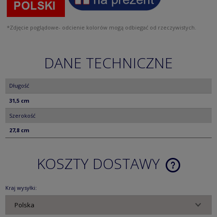
*Zdjęcie poglądowe- odcienie kolorów mogą odbiegać od rzeczywistych.
DANE TECHNICZNE
Długość
31,5 cm
Szerokość
27,8 cm
KOSZTY DOSTAWY
CENA NIE ZA
KOSZTÓW PŁ
Kraj wysyłki: