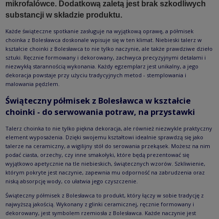
mikrofalówce. Dodatkową zaletą jest brak szkodliwych
substancji w składzie produktu.
Każde świąteczne spotkanie zasługuje na wyjątkową oprawę, a półmisek
choinka z Bolesławca doskonale wpisuje się w ten klimat. Niebieski talerz w
kształcie choinki z Bolesławca to nie tylko naczynie, ale także prawdziwe dzieło
sztuki. Ręcznie formowany i dekorowany, zachwyca precyzyjnymi detalami i
niezwykłą starannością wykonania. Każdy egzemplarz jest unikalny, a jego
dekoracja powstaje przy użyciu tradycyjnych metod - stemplowania i
malowania pędzlem.
Świąteczny półmisek z Bolesławca w kształcie
choinki - do serwowania potraw, na przystawki
Talerz choinka to nie tylko piękna dekoracja, ale również niezwykle praktyczny
element wyposażenia. Dzięki swojemu kształtowi idealnie sprawdzą się jako
talerze na ceramiczny, a wigilijny stół do serowania przekąsek. Możesz na nim
podać ciasta, orzechy, czy inne smakołyki, które będą prezentować się
wyjątkowo apetycznie na tle niebieskich, świątecznych wzorów. Szkliwienie,
którym pokryte jest naczynie, zapewnia mu odporność na zabrudzenia oraz
niską absorpcję wody, co ułatwia jego czyszczenie.
Świąteczny półmisek z Bolesławca to produkt, który łączy w sobie tradycję z
najwyższą jakością. Wykonany z glinki ceramicznej, ręcznie formowany i
dekorowany, jest symbolem rzemiosła z Bolesławca. Każde naczynie jest