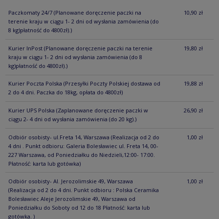
Paczkomaty 24/7
(Planowane doręczenie paczki na
10,90 zł
terenie kraju w ciągu 1- 2 dni od wysłania zamówienia (do
8 kg)płatność do 4800zł).)
Kurier InPost
(Planowane doręczenie paczki na terenie
19,80 zł
kraju w ciągu 1- 2 dni od wysłania zamówienia (do 8
kg)płatność do 4800zł).)
Kurier Poczta Polska
(Przesyłki Poczty Polskiej dostawa od
19,88 zł
2 do 4 dni. Paczka do 18kg, opłata do 4800zł)
Kurier UPS Polska
(Zaplanowane doręczenie paczki w
26,90 zł
ciągu 2- 4 dni od wysłania zamówienia (do 20 kg).)
Odbiór osobisty- ul.Freta 14, Warszawa
(Realizacja od 2 do
1,00 zł
4 dni . Punkt odbioru: Galeria Bolesławiec ul. Freta 14, 00-
227 Warszawa, od Poniedziałku do Niedzieli,12:00- 17:00.
Płatność: karta lub gotówka)
Odbiór osobisty- Al. Jerozolimskie 49, Warszawa
1,00 zł
(Realizacja od 2 do 4 dni. Punkt odbioru : Polska Ceramika
Bolesławiec Aleje Jerozolimskie 49, Warszawa od
Poniedziałku do Soboty od 12 do 18 Płatność: karta lub
gotówka. )