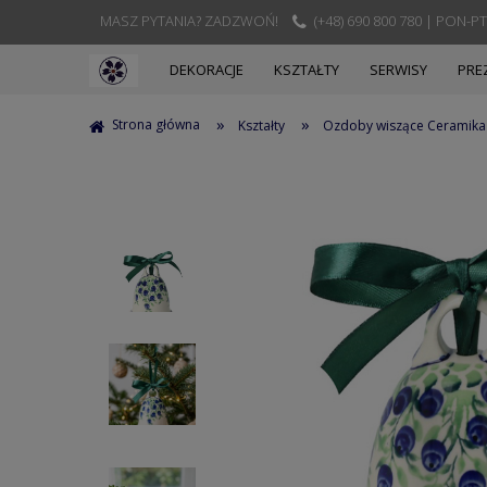
MASZ PYTANIA? ZADZWOŃ!
(+48) 690 800 780 | PON-PT
DEKORACJE
KSZTAŁTY
SERWISY
PRE
»
»
Strona główna
Kształty
Ozdoby wiszące Ceramika