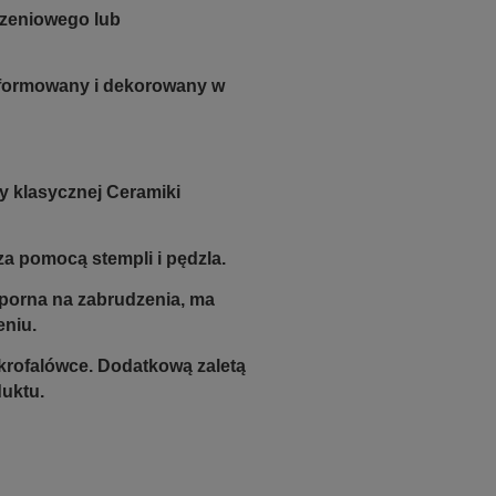
zeniowego lub
e formowany i dekorowany w
y klasycznej Ceramiki
a pomocą stempli i pędzla.
odporna na zabrudzenia, ma
eniu.
krofalówce. Dodatkową zaletą
duktu.