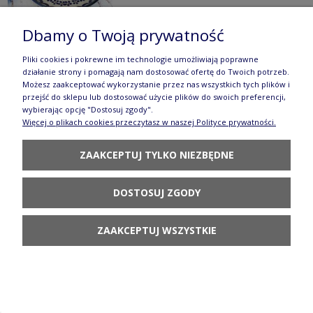
Dbamy o Twoją prywatność
Pliki cookies i pokrewne im technologie umożliwiają poprawne
działanie strony i pomagają nam dostosować ofertę do Twoich potrzeb.
Filiżanka i spodek krokus Ceramika Bolesławiec V
Możesz zaakceptować wykorzystanie przez nas wszystkich tych plików i
przejść do sklepu lub dostosować użycie plików do swoich preferencji,
0,22 L GU775 DEK166A
wybierając opcję "Dostosuj zgody".
Więcej o plikach cookies przeczytasz w naszej Polityce prywatności.
122,90 zł
DO KOSZYKA
ZAAKCEPTUJ TYLKO NIEZBĘDNE
DOSTOSUJ ZGODY
ZAAKCEPTUJ WSZYSTKIE
Garnek V 2,0 L GU1435DEK166A
232,90 zł
POWIADOM O