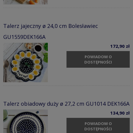
Talerz jajeczny ø 24,0 cm Bolesławiec
GU1559DEK166A
172,90 zł
POWIADOM O
DOSTĘPNOŚCI
Talerz obiadowy duży ø 27,2 cm GU1014 DEK166A
134,90 zł
POWIADOM O
DOSTĘPNOŚCI