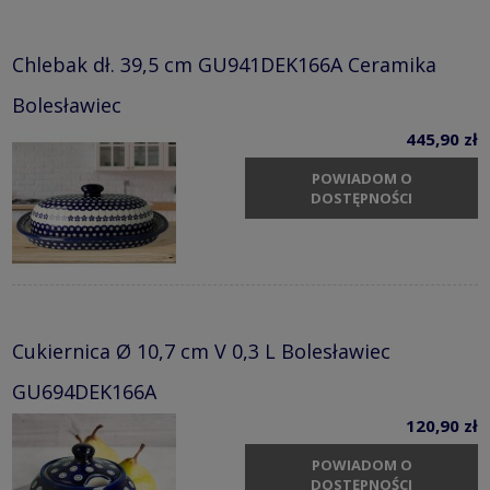
Chlebak dł. 39,5 cm GU941DEK166A Ceramika
Bolesławiec
445,90 zł
POWIADOM O
DOSTĘPNOŚCI
Cukiernica Ø 10,7 cm V 0,3 L Bolesławiec
GU694DEK166A
120,90 zł
POWIADOM O
DOSTĘPNOŚCI