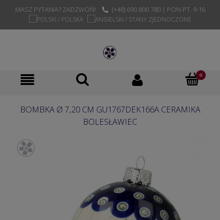
MASZ PYTANIA? ZADZWOŃ!
(+48) 690 800 780 | PON-PT. 9-16
BOMBKA Ø 7,20 CM GU1767DEK166A CERAMIKA
BOLESŁAWIEC