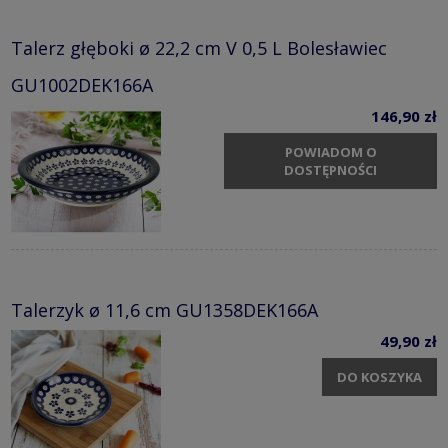
Talerz głęboki ø 22,2 cm V 0,5 L Bolesławiec
GU1002DEK166A
146,90 zł
POWIADOM O
DOSTĘPNOŚCI
Talerzyk ø 11,6 cm GU1358DEK166A
49,90 zł
DO KOSZYKA