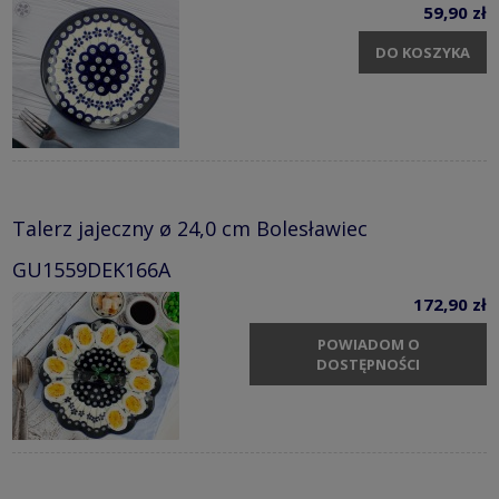
59,90 zł
DO KOSZYKA
Talerz jajeczny ø 24,0 cm Bolesławiec
GU1559DEK166A
172,90 zł
POWIADOM O
DOSTĘPNOŚCI