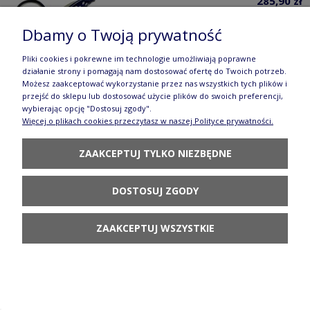
285,90 zł
POWIADOM O
Dbamy o Twoją prywatność
DOSTĘPNOŚCI
Pliki cookies i pokrewne im technologie umożliwiają poprawne
działanie strony i pomagają nam dostosować ofertę do Twoich potrzeb.
Możesz zaakceptować wykorzystanie przez nas wszystkich tych plików i
przejść do sklepu lub dostosować użycie plików do swoich preferencji,
wybierając opcję "Dostosuj zgody".
Więcej o plikach cookies przeczytasz w naszej Polityce prywatności.
Filiżanka i spodek krokus Ceramika Bolesławiec V
ZAAKCEPTUJ TYLKO NIEZBĘDNE
0,22 L GU775 DEK166A
122,90 zł
DOSTOSUJ ZGODY
DO KOSZYKA
ZAAKCEPTUJ WSZYSTKIE