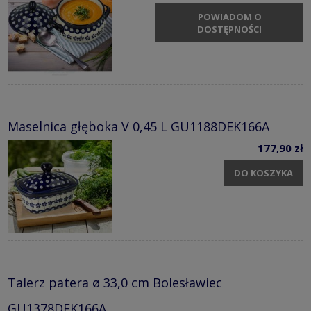
POWIADOM O
DOSTĘPNOŚCI
Maselnica głęboka V 0,45 L GU1188DEK166A
177,90 zł
DO KOSZYKA
Talerz patera ø 33,0 cm Bolesławiec
GU1378DEK166A