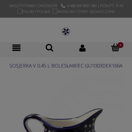
MASZ PYTANIA? ZADZWOŃ!
(+48) 690 800 780 | PON-PT. 9-16
SOSJERKA V 0,45 L BOLESŁAWIEC GU1003DEK166A