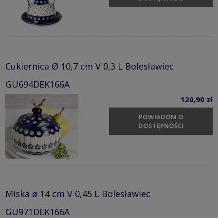
Cukiernica Ø 10,7 cm V 0,3 L Bolesławiec
GU694DEK166A
120,90 zł
POWIADOM O
DOSTĘPNOŚCI
Miska ø 14 cm V 0,45 L Bolesławiec
GU971DEK166A