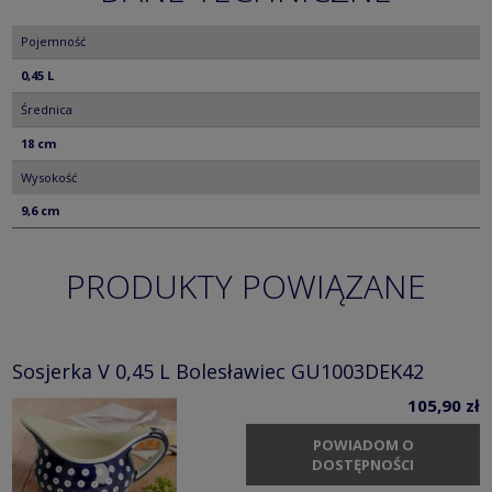
Pojemność
0,45 L
Średnica
18 cm
Wysokość
9,6 cm
PRODUKTY POWIĄZANE
Sosjerka V 0,45 L Bolesławiec GU1003DEK42
105,90 zł
POWIADOM O
DOSTĘPNOŚCI