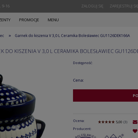
. 9-16
ZALOGUJ SIĘ
ZAREJESTRUJ SI
ZENTY
PROMOCJE
MENU
»
iec
Garnek do kiszenia V 3,0 L Ceramika Bolesławiec GU1126DEK166A
K DO KISZENIA V 3,0 L CERAMIKA BOLESŁAWIEC GU1126D
Dostępność:
Cena:
P
Ocena:
Producent: