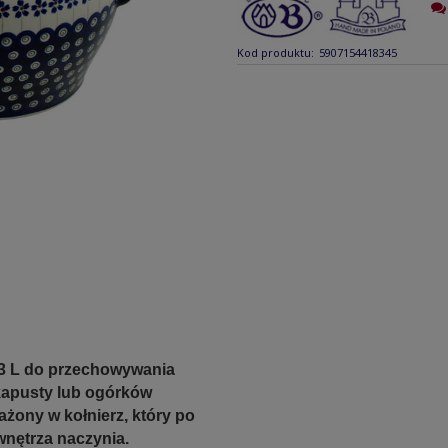
Kod produktu:
5907154418345
 3 L do przechowywania
kapusty lub ogórków
ażony w kołnierz, który po
wnętrza naczynia.