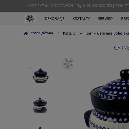
MASZ PYTANIA? ZADZWOŃ!
(+48) 690 800 780 | PON-PT
DEKORACJE
KSZTAŁTY
SERWISY
PRE
»
»
Strona główna
Kształty
Garnki Ceramika Bolesław
GARNE