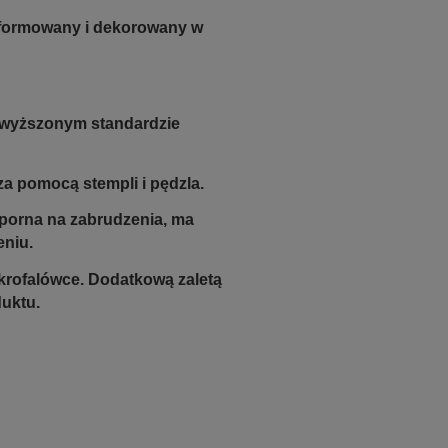
e formowany i dekorowany w
dwyższonym standardzie
a pomocą stempli i pędzla.
odporna na zabrudzenia, ma
eniu.
krofalówce. Dodatkową zaletą
duktu.