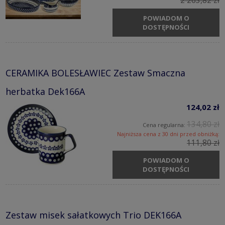
2 263,82 zł
POWIADOM O
DOSTĘPNOŚCI
CERAMIKA BOLESŁAWIEC Zestaw Smaczna
herbatka Dek166A
124,02 zł
134,80 zł
Cena regularna:
Najniższa cena z 30 dni przed obniżką:
111,80 zł
POWIADOM O
DOSTĘPNOŚCI
Zestaw misek sałatkowych Trio DEK166A