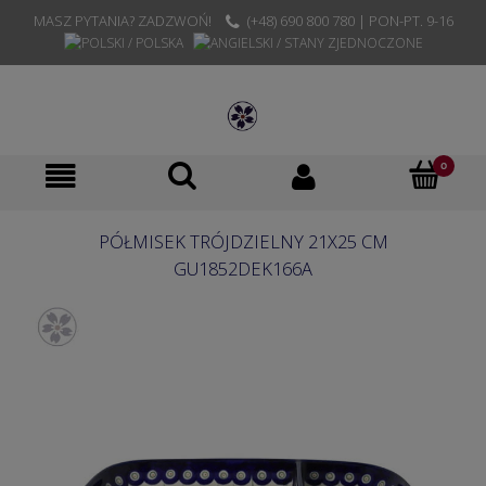
MASZ PYTANIA? ZADZWOŃ!
(+48) 690 800 780 | PON-PT. 9-16
PÓŁMISEK TRÓJDZIELNY 21X25 CM
GU1852DEK166A