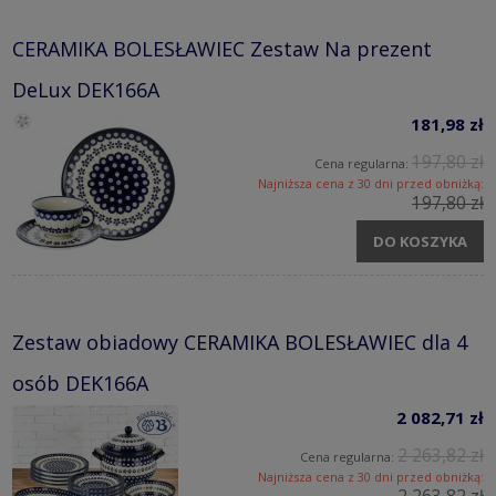
CERAMIKA BOLESŁAWIEC Zestaw Na prezent
DeLux DEK166A
181,98 zł
197,80 zł
Cena regularna:
Najniższa cena z 30 dni przed obniżką:
197,80 zł
DO KOSZYKA
Zestaw obiadowy CERAMIKA BOLESŁAWIEC dla 4
osób DEK166A
2 082,71 zł
2 263,82 zł
Cena regularna:
Najniższa cena z 30 dni przed obniżką: