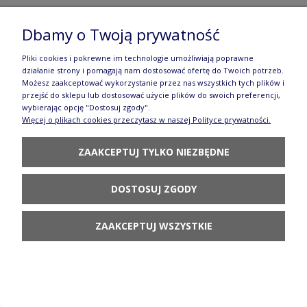
Dbamy o Twoją prywatność
Talerz- tacka do sushi 22,0x15,2 cm
Pliki cookies i pokrewne im technologie umożliwiają poprawne
GU2022DEK166A
działanie strony i pomagają nam dostosować ofertę do Twoich potrzeb.
Możesz zaakceptować wykorzystanie przez nas wszystkich tych plików i
106,90 zł
przejść do sklepu lub dostosować użycie plików do swoich preferencji,
wybierając opcję "Dostosuj zgody".
DO KOSZYKA
Więcej o plikach cookies przeczytasz w naszej Polityce prywatności.
ZAAKCEPTUJ TYLKO NIEZBĘDNE
DOSTOSUJ ZGODY
Lampion domek GU1847DEK166A
ZAAKCEPTUJ WSZYSTKIE
257,90 zł
POWIADOM O
DOSTĘPNOŚCI