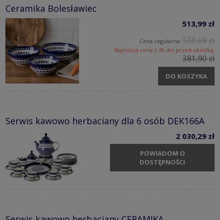
Ceramika Bolesławiec
513,99 zł
558,69 zł
Cena regularna:
Najniższa cena z 30 dni przed obniżką:
381,90 zł
DO KOSZYKA
Serwis kawowo herbaciany dla 6 osób DEK166A
2 030,29 zł
POWIADOM O
DOSTĘPNOŚCI
Serwis kawowo herbaciany CERAMIKA