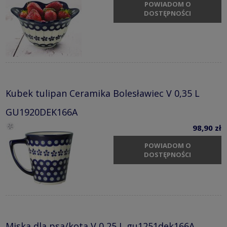
POWIADOM O
DOSTĘPNOŚCI
Kubek tulipan Ceramika Bolesławiec V 0,35 L
GU1920DEK166A
98,90 zł
POWIADOM O
DOSTĘPNOŚCI
Miska dla psa/kota V 0,25 L gu1251dek166A