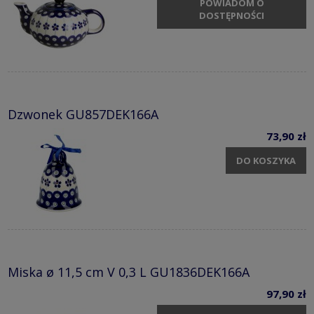
POWIADOM O
DOSTĘPNOŚCI
Dzwonek GU857DEK166A
73,90 zł
DO KOSZYKA
Miska ø 11,5 cm V 0,3 L GU1836DEK166A
97,90 zł