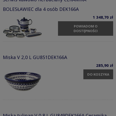
BOLESŁAWIEC dla 4 osób DEK166A
1 348,70 zł
POWIADOM O
DOSTĘPNOŚCI
Miska V 2,0 L GU851DEK166A
285,90 zł
DO KOSZYKA
Miska tulipan V 0,8 L GU849DEK166A Ceramika