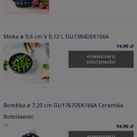
Miska ø 9,6 cm V 0,12 L GU1384DEK166A
74,90 zł
POWIADOM O
DOSTĘPNOŚCI
Bombka ø 7,20 cm GU1767DEK166A Ceramika
Bolesławiec
94,90 zł
POWIADOM O