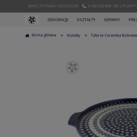
MASZ PYTANIA? ZADZWOŃ!
(+48) 690 800 780 | PON-PT
DEKORACJE
KSZTAŁTY
SERWISY
PRE
»
»
Strona główna
Kształty
Talerze Ceramika Bolesła