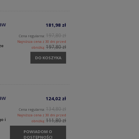
aw
181,98 zł
197,80 zł
Cena regularna:
Najniższa cena z 30 dni przed
ze
197,80 zł
obniżką:
DO KOSZYKA
aw
124,02 zł
134,80 zł
Cena regularna:
Najniższa cena z 30 dni przed
o i
111,80 zł
obniżką:
POWIADOM O
DOSTĘPNOŚCI