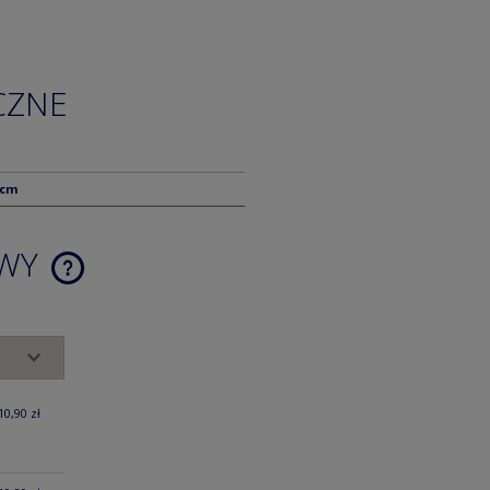
CZNE
 cm
AWY
CENA NIE ZAWIERA EWENTUALNYCH
KOSZTÓW PŁATNOŚCI
10,90 zł