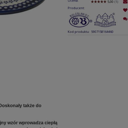
Ocena:
Producent:
Kod produktu:
5907158164460
 Doskonały także do
cyjny wzór wprowadza ciepłą