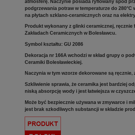
atmosferę. Naczynie posiada ryflowany spód pr
podgrzewania potraw w temperaturze do 280°C
na płytach szklano-ceramicznych oraz na elektr
Produkt wykonany z glinki ceramicznej, ręczni
Zakładach Ceramicznych w Bolesławcu.
Symbol kształtu: GU 2086
Dekoracja nr 166A wchodzi w skład grupy o po
Ceramiki Bolesławieckiej.
Naczynia w tym wzorze dekorowane są ręcznie, z
Szkliwienie sprawia, że ceramika jest bardziej 
niską absorpcję wody i jest łatwiejsza w czyszcz
Może być bezpiecznie używana w zmywarce i mi
jest brak szkodliwych substancji w składzie pro