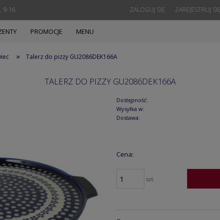
. 9-16
ZALOGUJ SIĘ
ZAREJESTRUJ SI
ZENTY
PROMOCJE
MENU
»
wiec
Talerz do pizzy GU2086DEK166A
TALERZ DO PIZZY GU2086DEK166A
Dostępność:
Wysyłka w:
Dostawa:
Cena:
szt.