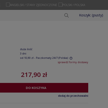
Ę
Koszyk:
(pusty)
duża ilość
3 dni
od 10,90 zł
- Paczkomaty 24/7
(Polska)
sprawdź formy dostawy
Cena nie zawiera ewentualnych kosztów
217,90 zł
płatności
DO KOSZYKA
dodaj do przechowalni