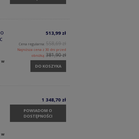
io
513,99 zł
c
558,69 zł
Cena regularna:
Najniższa cena z 30 dni przed
381,90 zł
obniżką:
y w
DO KOSZYKA
1 348,70 zł
POWIADOM O
DOSTĘPNOŚCI
y w