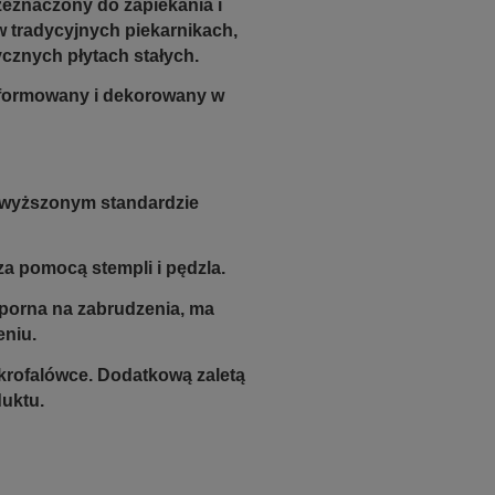
zeznaczony do zapiekania i
w tradycyjnych piekarnikach,
ycznych płytach stałych.
e formowany i dekorowany w
dwyższonym standardzie
a pomocą stempli i pędzla.
odporna na zabrudzenia, ma
eniu.
krofalówce. Dodatkową zaletą
duktu.