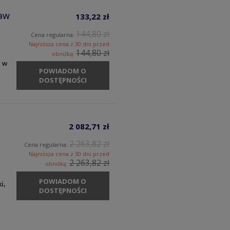
aw
133,22 zł
144,80 zł
Cena regularna:
Najniższa cena z 30 dni przed
144,80 zł
obniżką:
y w
POWIADOM O
DOSTĘPNOŚCI
2 082,71 zł
2 263,82 zł
Cena regularna:
Najniższa cena z 30 dni przed
2 263,82 zł
obniżką:
POWIADOM O
i,
DOSTĘPNOŚCI