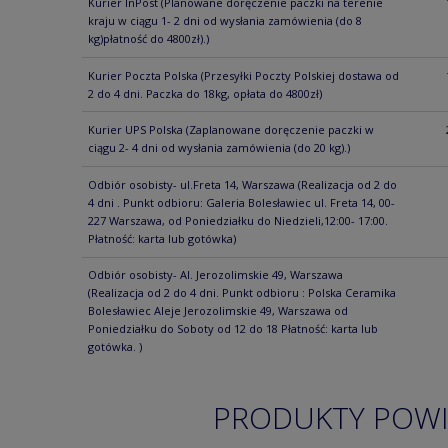
Kurier InPost
(Planowane doręczenie paczki na terenie
kraju w ciągu 1- 2 dni od wysłania zamówienia (do 8
kg)płatność do 4800zł).)
Kurier Poczta Polska
(Przesyłki Poczty Polskiej dostawa od
2 do 4 dni. Paczka do 18kg, opłata do 4800zł)
Kurier UPS Polska
(Zaplanowane doręczenie paczki w
ciągu 2- 4 dni od wysłania zamówienia (do 20 kg).)
Odbiór osobisty- ul.Freta 14, Warszawa
(Realizacja od 2 do
4 dni . Punkt odbioru: Galeria Bolesławiec ul. Freta 14, 00-
227 Warszawa, od Poniedziałku do Niedzieli,12:00- 17:00.
Płatność: karta lub gotówka)
Odbiór osobisty- Al. Jerozolimskie 49, Warszawa
(Realizacja od 2 do 4 dni. Punkt odbioru : Polska Ceramika
Bolesławiec Aleje Jerozolimskie 49, Warszawa od
Poniedziałku do Soboty od 12 do 18 Płatność: karta lub
gotówka. )
PRODUKTY POW