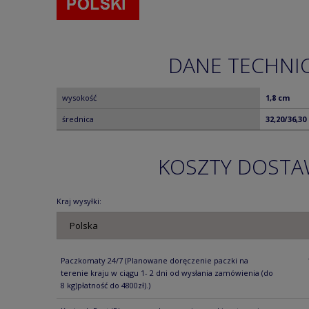
DANE TECHNI
wysokość
1,8 cm
średnica
32,20/36,30
KOSZTY DOST
Kraj wysyłki:
Paczkomaty 24/7
(Planowane doręczenie paczki na
terenie kraju w ciągu 1- 2 dni od wysłania zamówienia (do
8 kg)płatność do 4800zł).)