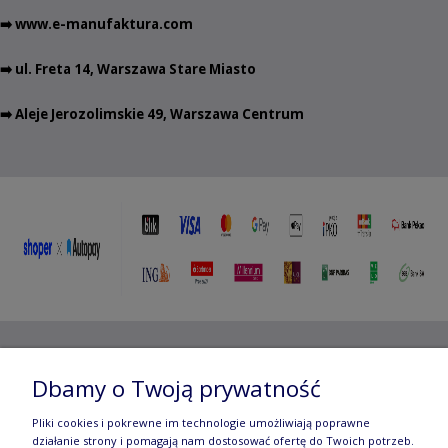
➡️
www.e-manufaktura.com
➡️ ul. Freta 14, Warszawa Stare Miasto
➡️ Aleje Jerozolimskie 49, Warszawa Centrum
Copyright ©
2012- 2025 Wojciech Czubaczyński
| Aleje
Dbamy o Twoją prywatność
Jerozolimskie 49, 00-696 Warszawa | e-mail:
biuro@e-
Pliki cookies i pokrewne im technologie umożliwiają poprawne
manufaktura.com
|
działanie strony i pomagają nam dostosować ofertę do Twoich potrzeb.