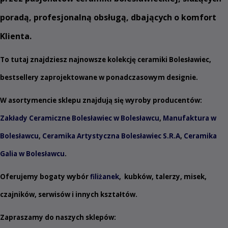
poradą, profesjonalną obsługą, dbających o komfort
Klienta.
To tutaj znajdziesz najnowsze kolekcję ceramiki Bolesławiec,
bestsellery zaprojektowane w ponadczasowym designie.
W asortymencie sklepu znajdują się wyroby producentów:
Zakłady Ceramiczne Bolesławiec w Bolesławcu
,
Manufaktura w
Bolesławcu
,
Ceramika Artystyczna Bolesławiec S.R.A
,
Ceramika
Galia w Bolesławcu
.
Oferujemy bogaty wybór
filiżanek
,
kubków
,
talerzy
,
misek
,
czajników
,
serwisów
i innych
kształtów
.
Zapraszamy do naszych sklepów: