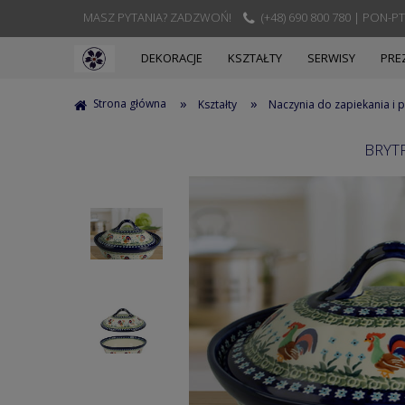
MASZ PYTANIA? ZADZWOŃ!
(+48) 690 800 780 | PON-PT
DEKORACJE
KSZTAŁTY
SERWISY
PRE
»
»
Strona główna
Kształty
Naczynia do zapiekania i
BRYT