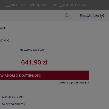
Ę
Koszyk:
(pusty)
1ART
81ART
dostępne wkrótce
641,90 zł
OWIADOM O DOSTĘPNOŚCI
dodaj do przechowalni
zapytaj o produkt
poleć znajomemu