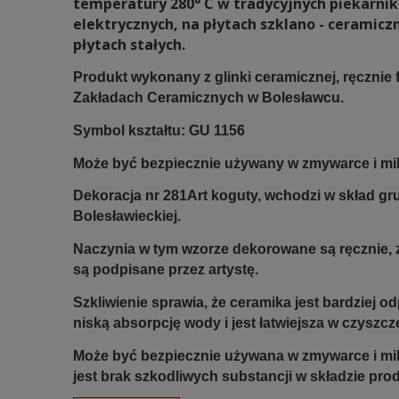
temperatury 280° C w tradycyjnych piekarni
elektrycznych, na płytach szklano - ceramicz
płytach stałych.
Produkt wykonany z glinki ceramicznej, ręczni
Zakładach Ceramicznych w Bolesławcu.
Symbol kształtu: GU 1156
Może być bezpiecznie używany w zmywarce i mi
Dekoracja nr 281Art koguty, wchodzi w skład gr
Bolesławieckiej.
Naczynia w tym wzorze dekorowane są ręcznie, z
są podpisane przez artystę.
Szkliwienie sprawia, że ceramika jest bardziej 
niską absorpcję wody i jest łatwiejsza w czyszcz
Może być bezpiecznie używana w zmywarce i mi
jest brak szkodliwych substancji w składzie pro