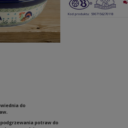
Kod produktu:
5907156270118
owiednia do
raw.
i podgrzewania potraw do