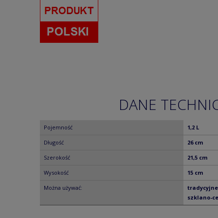
DANE TECHNI
Pojemność
1,2 L
Długość
26 cm
Szerokość
21,5 cm
Wysokość
15 cm
Można używać:
tradycyjne
szklano-ce