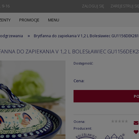
. 9-16
ZALOGUJ SIĘ
ZAREJESTRUJ SI
ZENTY
PROMOCJE
MENU
»
 podgrzewania
Brytfanna do zapiekania V 1,2 L Bolesławiec GU1156DEK28
FANNA DO ZAPIEKANIA V 1,2 L BOLESŁAWIEC GU1156DEK2
Dostępność:
Cena:
P
Ocena:
Producent: