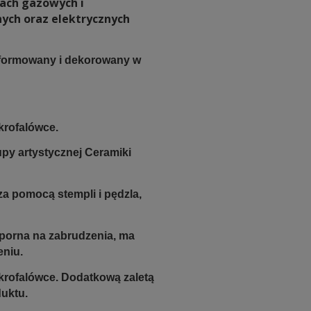
kach gazowych i
nych oraz elektrycznych
e formowany i dekorowany w
krofalówce.
upy artystycznej Ceramiki
a pomocą stempli i pędzla,
odporna na zabrudzenia, ma
eniu.
krofalówce. Dodatkową zaletą
duktu.