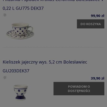
Filiżanka i spodek krokus Ceramika Bolesławiec V
0,22 L GU775 DEK37
99,90 zł
DO KOSZYKA
Kieliszek jajeczny wys. 5,2 cm Bolesławiec
GU203DEK37
39,90 zł
POWIADOM O
DOSTĘPNOŚCI