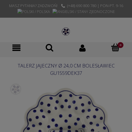
MASZ PYTANIA? ZADZWOŃ!
(+48) 690 800 780 | PON-PT. 9-16
TALERZ JAJECZNY Ø 24,0 CM BOLESŁAWIEC
GU1559DEK37