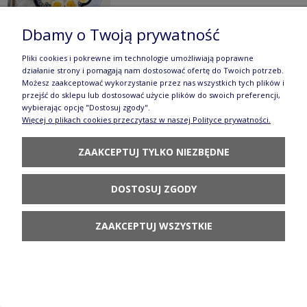
Dbamy o Twoją prywatność
Pliki cookies i pokrewne im technologie umożliwiają poprawne
Talerz jajeczny ø 24,0 cm Bolesławiec
działanie strony i pomagają nam dostosować ofertę do Twoich potrzeb.
Możesz zaakceptować wykorzystanie przez nas wszystkich tych plików i
GU1559DEKDU60
przejść do sklepu lub dostosować użycie plików do swoich preferencji,
wybierając opcję "Dostosuj zgody".
220,90 zł
Więcej o plikach cookies przeczytasz w naszej Polityce prywatności.
POWIADOM O
ZAAKCEPTUJ TYLKO NIEZBĘDNE
DOSTĘPNOŚCI
DOSTOSUJ ZGODY
ZAAKCEPTUJ WSZYSTKIE
Talerz obiadowy ø 24,0 cm Bolesławiec
GU1001DEK111
96,90 zł