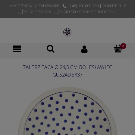
MASZ PYTANIA? ZADZWOŃ!
(+48) 690 800 780 | PON-PT. 9-16
TALERZ TACA Ø 24,5 CM BOLESŁAWIEC
GU524DEK37