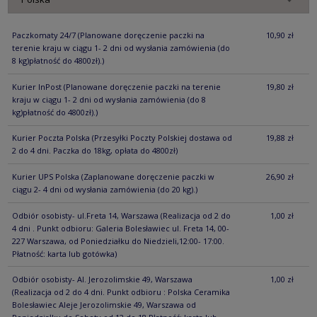
Paczkomaty 24/7
(Planowane doręczenie paczki na
10,90 zł
terenie kraju w ciągu 1- 2 dni od wysłania zamówienia (do
8 kg)płatność do 4800zł).)
Kurier InPost
(Planowane doręczenie paczki na terenie
19,80 zł
kraju w ciągu 1- 2 dni od wysłania zamówienia (do 8
kg)płatność do 4800zł).)
Kurier Poczta Polska
(Przesyłki Poczty Polskiej dostawa od
19,88 zł
2 do 4 dni. Paczka do 18kg, opłata do 4800zł)
Kurier UPS Polska
(Zaplanowane doręczenie paczki w
26,90 zł
ciągu 2- 4 dni od wysłania zamówienia (do 20 kg).)
Odbiór osobisty- ul.Freta 14, Warszawa
(Realizacja od 2 do
1,00 zł
4 dni . Punkt odbioru: Galeria Bolesławiec ul. Freta 14, 00-
227 Warszawa, od Poniedziałku do Niedzieli,12:00- 17:00.
Płatność: karta lub gotówka)
Odbiór osobisty- Al. Jerozolimskie 49, Warszawa
1,00 zł
(Realizacja od 2 do 4 dni. Punkt odbioru : Polska Ceramika
Bolesławiec Aleje Jerozolimskie 49, Warszawa od