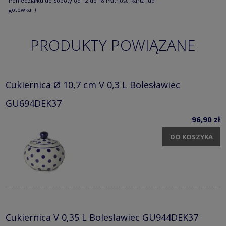
Poniedziałku do Soboty od 12 do 18 Płatność: karta lub
gotówka. )
PRODUKTY POWIĄZANE
Cukiernica Ø 10,7 cm V 0,3 L Bolesławiec
GU694DEK37
96,90 zł
DO KOSZYKA
Cukiernica V 0,35 L Bolesławiec GU944DEK37