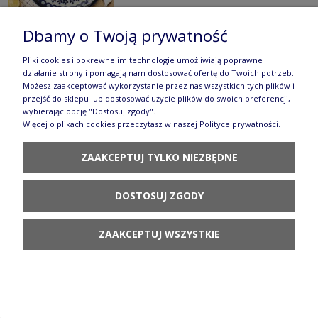
Dbamy o Twoją prywatność
Pliki cookies i pokrewne im technologie umożliwiają poprawne
Talerz śniadaniowy ø 19,5 cm Bolesławiec
działanie strony i pomagają nam dostosować ofertę do Twoich potrzeb.
Możesz zaakceptować wykorzystanie przez nas wszystkich tych plików i
GU814DEK281Art
przejść do sklepu lub dostosować użycie plików do swoich preferencji,
wybierając opcję "Dostosuj zgody".
125,90 zł
Więcej o plikach cookies przeczytasz w naszej Polityce prywatności.
POWIADOM O
ZAAKCEPTUJ TYLKO NIEZBĘDNE
DOSTĘPNOŚCI
DOSTOSUJ ZGODY
ZAAKCEPTUJ WSZYSTKIE
Talerz śniadaniowy ø 19,5 cm Ceramika
Bolesławiec gu814 dek312ART
125,90 zł