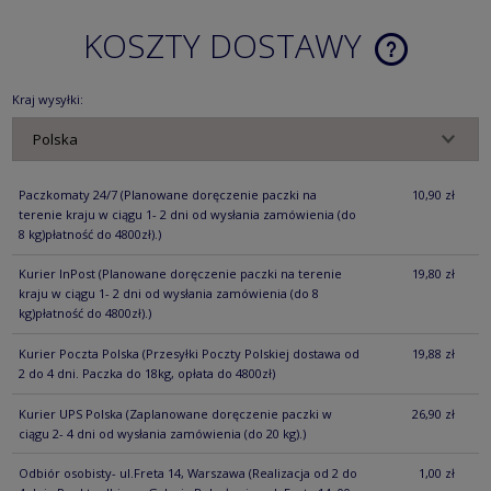
KOSZTY DOSTAWY
CENA NIE ZA
KOSZTÓW PŁ
Kraj wysyłki:
Paczkomaty 24/7
(Planowane doręczenie paczki na
10,90 zł
terenie kraju w ciągu 1- 2 dni od wysłania zamówienia (do
8 kg)płatność do 4800zł).)
Kurier InPost
(Planowane doręczenie paczki na terenie
19,80 zł
kraju w ciągu 1- 2 dni od wysłania zamówienia (do 8
kg)płatność do 4800zł).)
Kurier Poczta Polska
(Przesyłki Poczty Polskiej dostawa od
19,88 zł
2 do 4 dni. Paczka do 18kg, opłata do 4800zł)
Kurier UPS Polska
(Zaplanowane doręczenie paczki w
26,90 zł
ciągu 2- 4 dni od wysłania zamówienia (do 20 kg).)
Odbiór osobisty- ul.Freta 14, Warszawa
(Realizacja od 2 do
1,00 zł