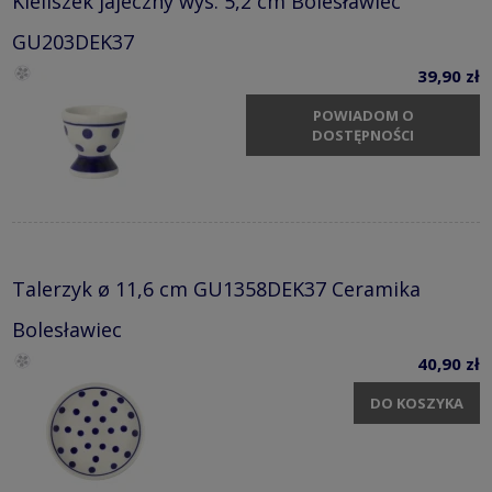
Kieliszek jajeczny wys. 5,2 cm Bolesławiec
GU203DEK37
39,90 zł
POWIADOM O
DOSTĘPNOŚCI
Talerzyk ø 11,6 cm GU1358DEK37 Ceramika
Bolesławiec
40,90 zł
DO KOSZYKA