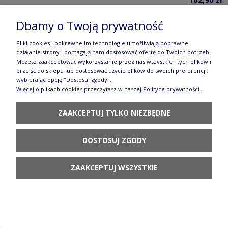
POWIADOM O
Dbamy o Twoją prywatność
DOSTĘPNOŚCI
Pliki cookies i pokrewne im technologie umożliwiają poprawne
działanie strony i pomagają nam dostosować ofertę do Twoich potrzeb.
Możesz zaakceptować wykorzystanie przez nas wszystkich tych plików i
przejść do sklepu lub dostosować użycie plików do swoich preferencji,
wybierając opcję "Dostosuj zgody".
Więcej o plikach cookies przeczytasz w naszej Polityce prywatności.
Solniczka 18,4 x 10,4 cm Bolesławiec
ZAAKCEPTUJ TYLKO NIEZBĘDNE
GU9012DEK148Art
342,90 zł
DOSTOSUJ ZGODY
POWIADOM O
DOSTĘPNOŚCI
ZAAKCEPTUJ WSZYSTKIE