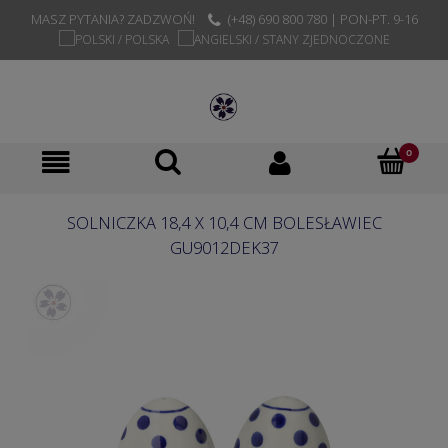
MASZ PYTANIA? ZADZWOŃ!
(+48) 690 800 780 | PON-PT. 9-16
SOLNICZKA 18,4 X 10,4 CM BOLESŁAWIEC
GU9012DEK37