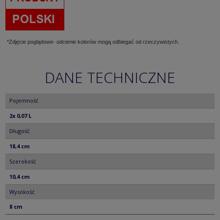
*Zdjęcie poglądowe- odcienie kolorów mogą odbiegać od rzeczywistych.
DANE TECHNICZNE
Pojemność
2x 0,07 L
Długość
18,4 cm
Szerokość
10,4 cm
Wysokość
8 cm