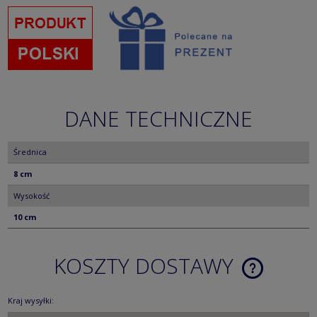
DANE TECHNICZNE
Średnica
8 cm
Wysokość
10 cm
KOSZTY DOSTAWY
CENA NIE ZA
KOSZTÓW PŁ
Kraj wysyłki: