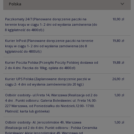
Paczkomaty 24/7
(Planowane doręczenie paczki na
10,90 zł
terenie kraju w ciągu 1- 2 dni od wysłania zamówienia (do
8 kg)płatność do 4800zł).)
Kurier InPost
(Planowane doręczenie paczki na terenie
19,80 zł
kraju w ciągu 1- 2 dni od wysłania zamówienia (do 8
kg)płatność do 4800zł).)
Kurier Poczta Polska
(Przesyłki Poczty Polskiej dostawa od
19,88 zł
2 do 4 dni. Paczka do 18kg, opłata do 4800zł)
Kurier UPS Polska
(Zaplanowane doręczenie paczki w
26,90 zł
ciągu 2- 4 dni od wysłania zamówienia (do 20 kg).)
Odbiór osobisty- ul.Freta 14, Warszawa
(Realizacja od 2 do
1,00 zł
4 dni . Punkt odbioru: Galeria Bolesławiec ul. Freta 14, 00-
227 Warszawa, od Poniedziałku do Niedzieli,12:00- 17:00.
Płatność: karta lub gotówka)
Odbiór osobisty- Al. Jerozolimskie 49, Warszawa
1,00 zł
(Realizacja od 2 do 4 dni. Punkt odbioru : Polska Ceramika
Bolesławiec Aleje Jerozolimskie 49, Warszawa od