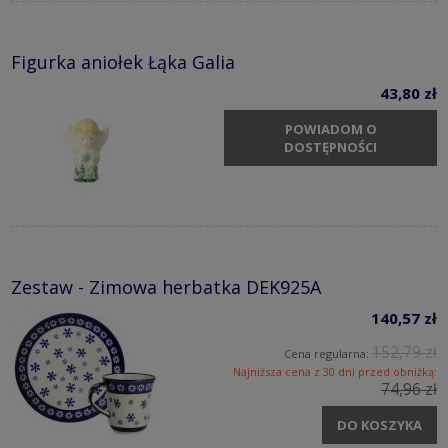
Figurka aniołek Łąka Galia
43,80 zł
POWIADOM O
DOSTĘPNOŚCI
Zestaw - Zimowa herbatka DEK925A
140,57 zł
152,79 zł
Cena regularna:
Najniższa cena z 30 dni przed obniżką:
74,96 zł
DO KOSZYKA