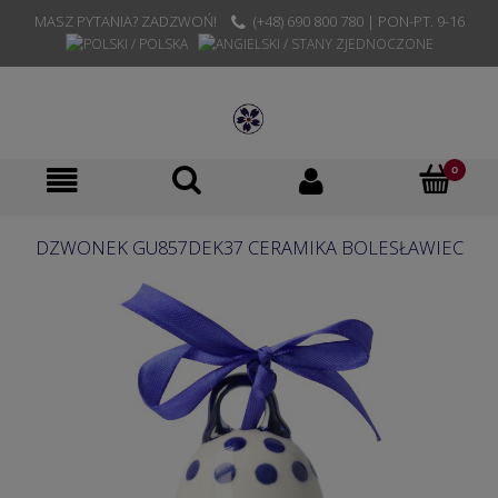
MASZ PYTANIA? ZADZWOŃ!
(+48) 690 800 780 | PON-PT. 9-16
DZWONEK GU857DEK37 CERAMIKA BOLESŁAWIEC