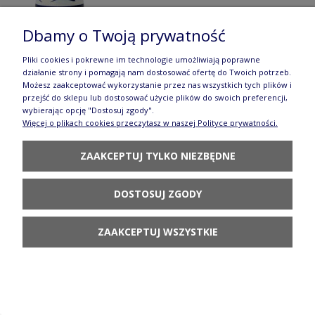
Dbamy o Twoją prywatność
Pliki cookies i pokrewne im technologie umożliwiają poprawne
działanie strony i pomagają nam dostosować ofertę do Twoich potrzeb.
Dzwonek GU857DEKDU182
Możesz zaakceptować wykorzystanie przez nas wszystkich tych plików i
przejść do sklepu lub dostosować użycie plików do swoich preferencji,
94,90 zł
wybierając opcję "Dostosuj zgody".
Więcej o plikach cookies przeczytasz w naszej Polityce prywatności.
POWIADOM O
DOSTĘPNOŚCI
ZAAKCEPTUJ TYLKO NIEZBĘDNE
DOSTOSUJ ZGODY
ZAAKCEPTUJ WSZYSTKIE
Sosjerka V 0,45 L Bolesławiec GU1003DEK37
105,90 zł
DO KOSZYKA