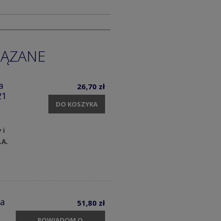
IĄZANE
a
26,70 zł
21
DO KOSZYKA
 i
.A.
ka
51,80 zł
POWIADOM O