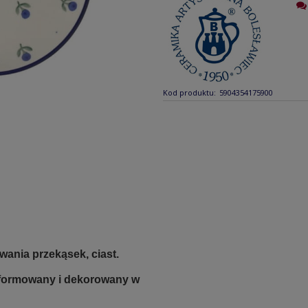
Kod produktu:
5904354175900
ania przekąsek, ciast.
e formowany i dekorowany w