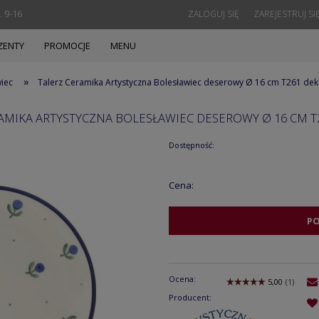
. 9-16
ZALOGUJ SIĘ
ZAREJESTRUJ SI
ZENTY
PROMOCJE
MENU
»
wiec
Talerz Ceramika Artystyczna Bolesławiec deserowy Ø 16 cm T261 de
AMIKA ARTYSTYCZNA BOLESŁAWIEC DESEROWY Ø 16 CM T
Dostępność:
Cena:
P
Ocena:
Producent: