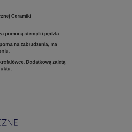
cznej Ceramiki
a pomocą stempli i pędzla.
odporna na zabrudzenia, ma
eniu.
krofalówce. Dodatkową zaletą
duktu.
CZNE