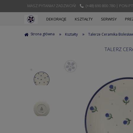
MASZ PYTANIA? ZADZWOŃ!
(+48) 690 800 780 | PON-PT
DEKORACJE
KSZTAŁTY
SERWISY
PRE
»
»
Strona główna
Kształty
Talerze Ceramika Bolesła
TALERZ CER