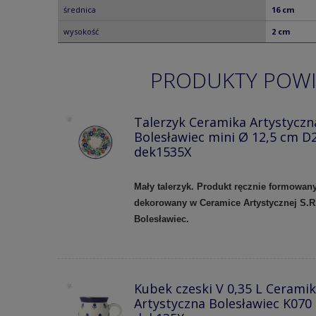
średnica
16 cm
wysokość
2 cm
PRODUKTY POW
Talerzyk Ceramika Artystyczn
Bolesławiec mini Ø 12,5 cm D
dek1535X
Mały talerzyk. Produkt ręcznie formowany
dekorowany w Ceramice Artystycznej S.R
Bolesławiec.
Kubek czeski V 0,35 L Cerami
Artystyczna Bolesławiec K070