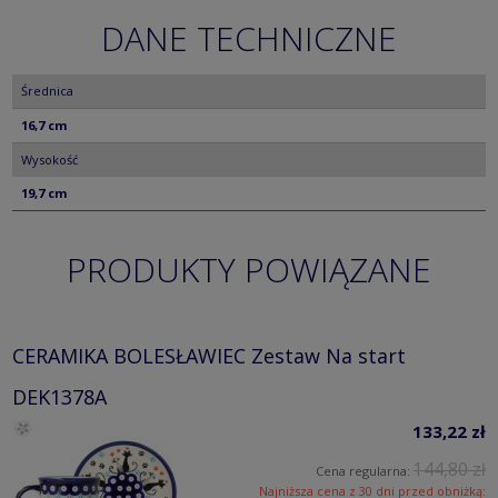
DANE TECHNICZNE
Średnica
16,7 cm
Wysokość
19,7 cm
PRODUKTY POWIĄZANE
CERAMIKA BOLESŁAWIEC Zestaw Na start
DEK1378A
133,22 zł
144,80 zł
Cena regularna:
Najniższa cena z 30 dni przed obniżką: