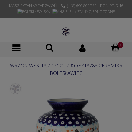
MASZ PYTANIA? ZADZWOŃ!
(+48) 690 800 780 | PON-PT. 9-16
WAZON WYS. 19,7 CM GU790DEK1378A CERAMIKA
BOLESŁAWIEC