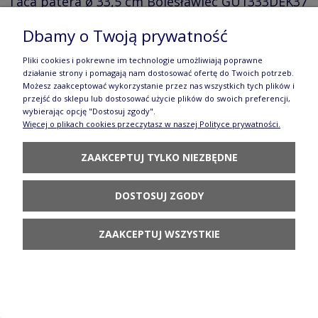
Taca patera ø 33,5 cm Bolesławiec GU1333DEK37
205,90 zł
Dbamy o Twoją prywatność
POWIADOM O
Pliki cookies i pokrewne im technologie umożliwiają poprawne
DOSTĘPNOŚCI
działanie strony i pomagają nam dostosować ofertę do Twoich potrzeb.
Możesz zaakceptować wykorzystanie przez nas wszystkich tych plików i
przejść do sklepu lub dostosować użycie plików do swoich preferencji,
wybierając opcję "Dostosuj zgody".
Więcej o plikach cookies przeczytasz w naszej Polityce prywatności.
ZAAKCEPTUJ TYLKO NIEZBĘDNE
Kubek Ceramika Bolesławiec V 0,25 L
GU872DEK37
DOSTOSUJ ZGODY
58,90 zł
ZAAKCEPTUJ WSZYSTKIE
DO KOSZYKA