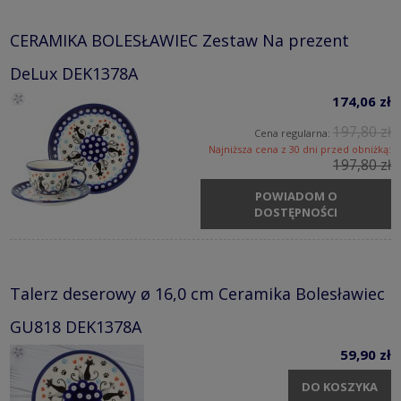
CERAMIKA BOLESŁAWIEC Zestaw Na prezent
DeLux DEK1378A
174,06 zł
197,80 zł
Cena regularna:
Najniższa cena z 30 dni przed obniżką:
197,80 zł
POWIADOM O
DOSTĘPNOŚCI
Talerz deserowy ø 16,0 cm Ceramika Bolesławiec
GU818 DEK1378A
59,90 zł
DO KOSZYKA