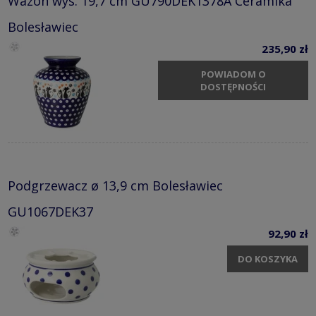
Wazon wys. 19,7 cm GU790DEK1378A Ceramika
Bolesławiec
235,90 zł
POWIADOM O
DOSTĘPNOŚCI
Podgrzewacz ø 13,9 cm Bolesławiec
GU1067DEK37
92,90 zł
DO KOSZYKA