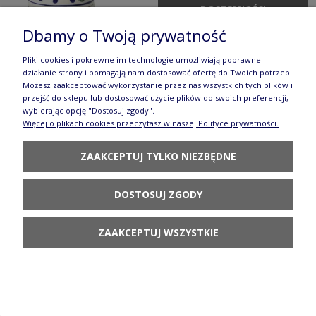
DOSTĘPNOŚCI
Dbamy o Twoją prywatność
Pliki cookies i pokrewne im technologie umożliwiają poprawne
działanie strony i pomagają nam dostosować ofertę do Twoich potrzeb.
Możesz zaakceptować wykorzystanie przez nas wszystkich tych plików i
przejść do sklepu lub dostosować użycie plików do swoich preferencji,
Półmisek do zapiekania 19,5x25,5 cm Bolesławiec
wybierając opcję "Dostosuj zgody".
Więcej o plikach cookies przeczytasz w naszej Polityce prywatności.
GU370DEK37
174,90 zł
ZAAKCEPTUJ TYLKO NIEZBĘDNE
DO KOSZYKA
DOSTOSUJ ZGODY
ZAAKCEPTUJ WSZYSTKIE
Półmisek do zapiekania 22,0 x 31,0 cm