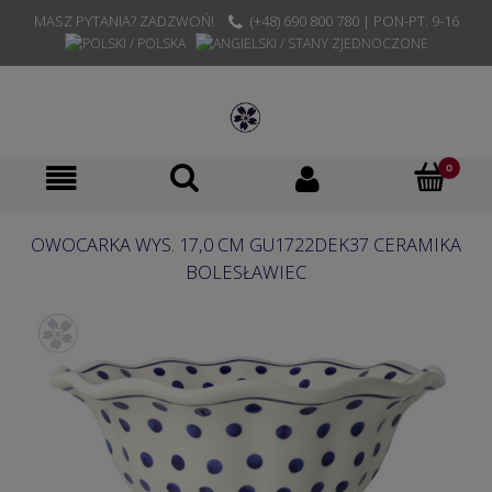
MASZ PYTANIA? ZADZWOŃ!
(+48) 690 800 780 | PON-PT. 9-16
OWOCARKA WYS. 17,0 CM GU1722DEK37 CERAMIKA
BOLESŁAWIEC