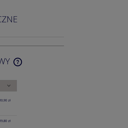
CZNE
AWY
CENA NIE ZAWIERA EWENTUALNYCH
KOSZTÓW PŁATNOŚCI
10,90 zł
19,80 zł