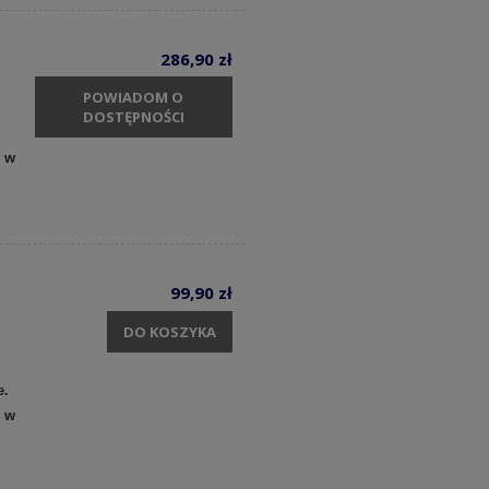
286,90 zł
POWIADOM O
DOSTĘPNOŚCI
y w
99,90 zł
DO KOSZYKA
e.
y w