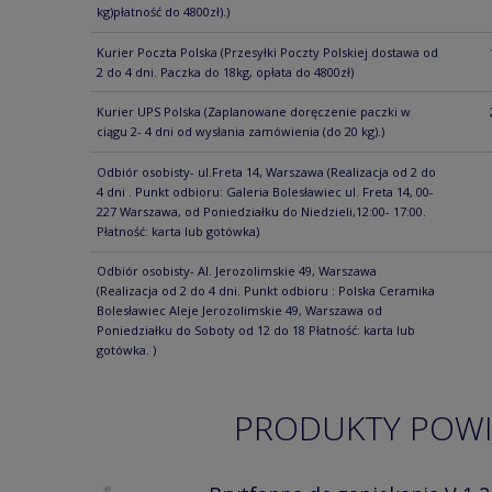
kg)płatność do 4800zł).)
Kurier Poczta Polska
(Przesyłki Poczty Polskiej dostawa od
2 do 4 dni. Paczka do 18kg, opłata do 4800zł)
Kurier UPS Polska
(Zaplanowane doręczenie paczki w
ciągu 2- 4 dni od wysłania zamówienia (do 20 kg).)
Odbiór osobisty- ul.Freta 14, Warszawa
(Realizacja od 2 do
4 dni . Punkt odbioru: Galeria Bolesławiec ul. Freta 14, 00-
227 Warszawa, od Poniedziałku do Niedzieli,12:00- 17:00.
Płatność: karta lub gotówka)
Odbiór osobisty- Al. Jerozolimskie 49, Warszawa
(Realizacja od 2 do 4 dni. Punkt odbioru : Polska Ceramika
Bolesławiec Aleje Jerozolimskie 49, Warszawa od
Poniedziałku do Soboty od 12 do 18 Płatność: karta lub
gotówka. )
PRODUKTY POW