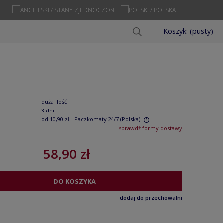
Ę
Koszyk:
(pusty)
duża ilość
3 dni
od 10,90 zł
- Paczkomaty 24/7
(Polska)
sprawdź formy dostawy
Cena nie zawiera ewentualnych kosztów
58,90 zł
płatności
DO KOSZYKA
dodaj do przechowalni