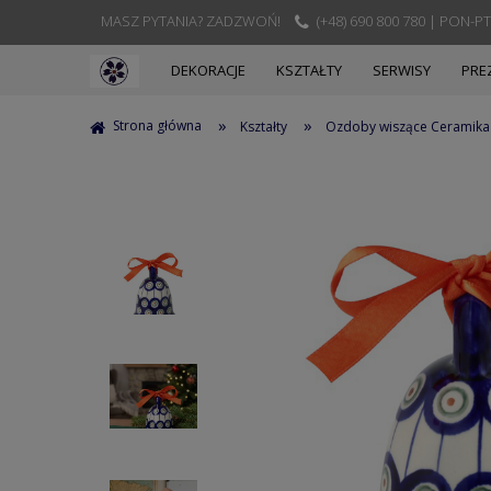
MASZ PYTANIA? ZADZWOŃ!
(+48) 690 800 780 | PON-PT
DEKORACJE
KSZTAŁTY
SERWISY
PRE
»
»
Strona główna
Kształty
Ozdoby wiszące Ceramika