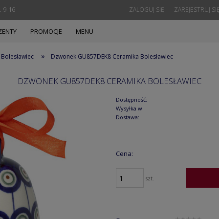
. 9-16
ZALOGUJ SIĘ
ZAREJESTRUJ SI
ZENTY
PROMOCJE
MENU
»
 Bolesławiec
Dzwonek GU857DEK8 Ceramika Bolesławiec
DZWONEK GU857DEK8 CERAMIKA BOLESŁAWIEC
Dostępność:
Wysyłka w:
Dostawa:
Cena:
szt.