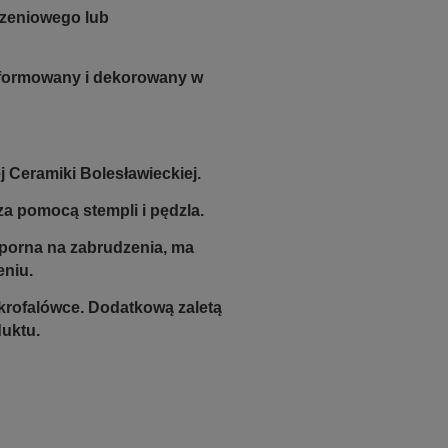
zeniowego lub
e formowany i dekorowany w
 Ceramiki Bolesławieckiej.
a pomocą stempli i pędzla.
odporna na zabrudzenia, ma
eniu.
krofalówce. Dodatkową zaletą
duktu.